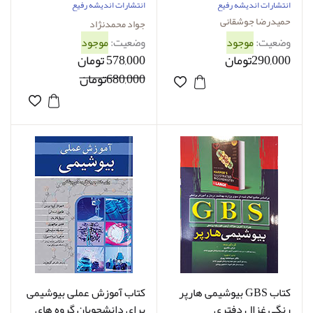
جوشقانی
نژاد
انتشارات اندیشه رفیع
انتشارات اندیشه رفیع
حمیدرضا جوشقانی
جواد محمدنژاد‌
وضعیت:
موجود
وضعیت:
موجود
290,000تومان
578,000 تومان
680,000تومان
کتاب GBS بیوشیمی هارپر
کتاب آموزش عملی بیوشیمی
رنگی غزال دفتری
برای دانشجویان گروه های