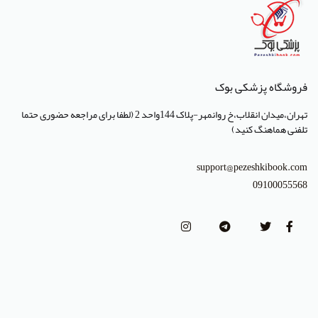
انتشارات کتاب میر
انتشارات آبژ
انتشارات آنا طب
فروشگاه پزشکی بوک
انتشارات جهاد دانشگاهی تهران
تهران،میدان انقلاب،خ روانمهر-پلاک 144واحد 2 (لطفا برای مراجعه حضوری حتما
انتشارات دانشگاه تهران
تلفنی هماهنگ کنید)
انتشارات دانشگاه شهید باهنر کرمان
support@pezeshkibook.com
انتشارات طرلان
09100055568
انتشارات علمیران
انتشارات پژوهشگاه علوم و فنون هسته ای
(Lippincott Williams & Wilkins (LWW
استدلر
انتشارات Pharmaceutical Press