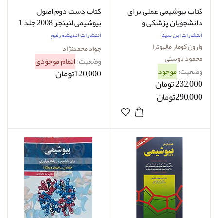
کتاب بیوشیمی عملی برای
کتاب دست دوم اصول
دانشجویان پزشکی و
بیوشیمی لنینجر 2008 جلد 1
پیراپزشکی وارون کومار
اندیشه رفیع محمدنژاد
انتشارات ابن سینا
انتشارات اندیشه رفیع
مالهوترا محمود دوستی
وارون کومار مالهوترا
جواد محمدنژاد‌
محمود دوستی
وضعیت:
اتمام موجودی
وضعیت:
موجود
120,000تومان
232,000 تومان
290,000تومان