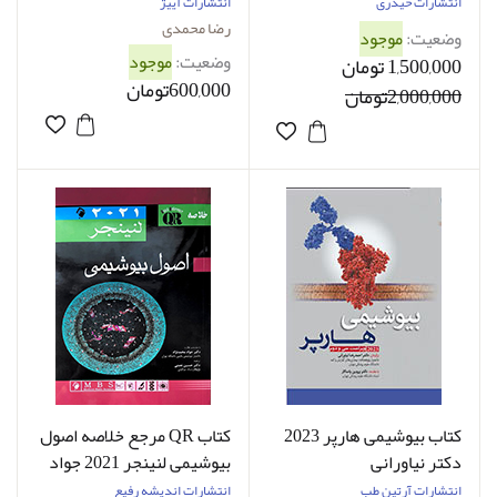
چپانی (ویرایش نهم)
متابولیسم دکتر رضا محمدی
انتشارات حیدری
انتشارات آییژ
رضا محمدی
وضعیت:
موجود
وضعیت:
موجود
1,500,000 تومان
600,000تومان
2,000,000تومان
کتاب بیوشیمی هارپر 2023
کتاب QR مرجع خلاصه اصول
دکتر نیاورانی
بیوشیمی لنینجر 2021 جواد
محمدنژاد
انتشارات آرتین طب
انتشارات اندیشه رفیع