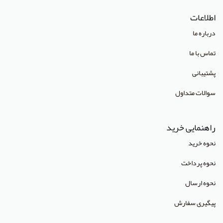
اطلاعات
انتشارات Cambridge University Press
درباره ما
انتشارات CRC Press
تماس با ما
انتشارات Mcgraw Hill
پشتیبانی
انتشارات Oneworld
سوالات متداول
انتشارات Routledge
انتشارات World Scientific
راهنمایی خرید
انتشارات آبادیس طب
نحوه خرید
انتشارات آراز نوین
نحوه پرداخت
انتشارات آراه
نحوه ارسال
انتشارات آریا طب
پیگیری سفارش
انتشارات آریانگار