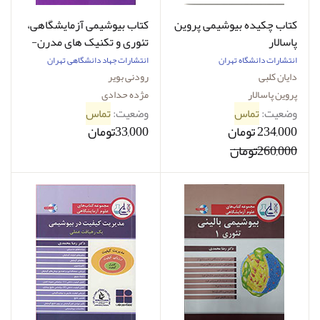
کتاب چکیده بیوشیمی پروین
کتاب بیوشیمی آزمایشگاهی،
پاسالار
تئوری و تکنیک های مدرن-
نویسنده: رودنی بویر-
انتشارات دانشگاه تهران
انتشارات جهاد دانشگاهی تهران
مترجم: مژده حدادی
دایان کلبی
رودنی بویر
پروین پاسالار
مژده حدادی
وضعیت:
تماس
وضعیت:
تماس
234,000 تومان
33,000تومان
260,000تومان