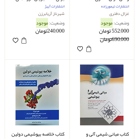
پزشکی شهرناز آریابرزین
انتشارات تیمورزاده
انتشارات آییژ
غزال دفتری
شهرناز آریابرزن
وضعیت:
موجود
وضعیت:
موجود
552,000 تومان
240,000تومان
690,000تومان
کتاب مبانی شیمی آلی و
کتاب خلاصه بیوشیمی دولین