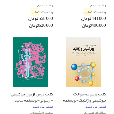
رضا محمدی
رضا محمدی
وضعیت:
تماس
وضعیت:
تماس
441,000 تومان
558,000 تومان
490,000تومان
620,000تومان
کتاب مجموعه سوالات
کتاب درس آزمون بیوشیمی
بیوشیمی و ژنتیک-نویسنده
- رسولی-نویسنده سعید
سلاله امامقلی پور و دیگران
دانشمندی
انتشارات ارجمند
انتشارات ارجمند
سلاله امامقلی پور
سعید دانشمندی