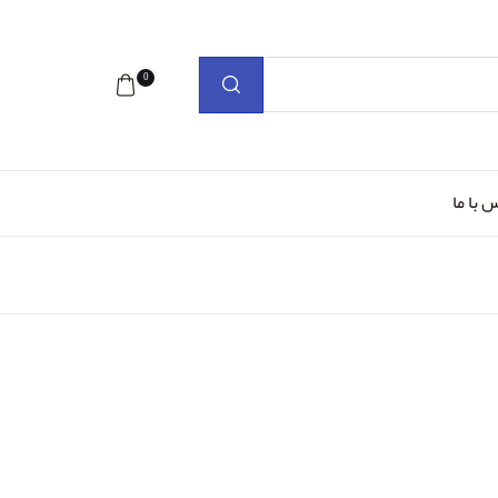
0
 با ما