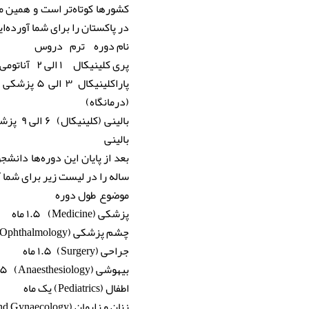
کشورها کوتاه‌تر است و همین 
در پاکستان را برای شما آورده‌ای
نام دوره
ترم
دروس
پری کلینیکال
۱ الی ۲
آناتومی
پاراکلینیکال
۳ الی ۵
(درمانگاه)
بالینی (کلینیکال)
۶ الی ۹
پزشک
بالینی
بعد از پایان این دوره‌ها دان
ساله را در لیست زیر برای شما آ
موضوع
طول دوره
پزشکی (Medicine)
۱.۵ ماه
چشم پزشکی (Ophthalmology)
جراحی (Surgery)
۱.۵ ماه
بیهوشی (Anaesthesiology)
۱۵ ر
اطفال (Pediatrics)
یک ماه
زنان و زایمان (Obstetrics and Gynaecology)