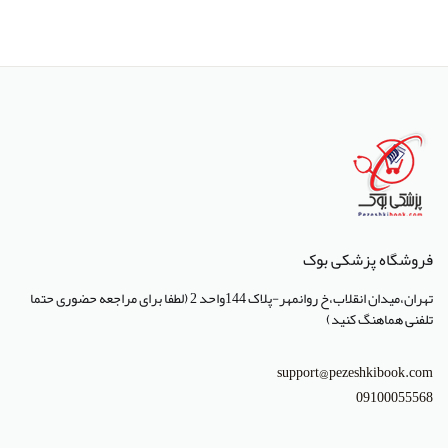
انتشارات پژوهشگاه ملی مهندسی ژنتیک و زیست فناوری
انتشارات جعفری
انتشارات صبورا
انتشارات کتاب میر
انتشارات آبژ
انتشارات آنا طب
فروشگاه پزشکی بوک
انتشارات جهاد دانشگاهی تهران
تهران،میدان انقلاب،خ روانمهر-پلاک 144واحد 2 (لطفا برای مراجعه حضوری حتما
انتشارات دانشگاه تهران
تلفنی هماهنگ کنید)
انتشارات دانشگاه شهید باهنر کرمان
support@pezeshkibook.com
انتشارات طرلان
09100055568
انتشارات علمیران