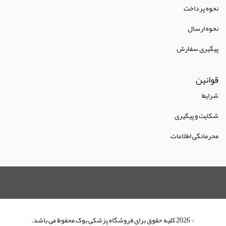
انتشارات آراز نوین
نحوه پرداخت
انتشارات آراه
نحوه ارسال
انتشارات آریا طب
پیگیری سفارش
انتشارات آریانگار
قوانین
انتشارات آرین پژوهش
شرایط
انتشارات آوا کتاب
شکایت و پیگیری
انتشارات آییژ
محرمانگی اطلاعات
انتشارات آئین طب
انتشارات ابن سینا
انتشارات احمدی پور
انتشارات ارشدان
انتشارات اسرار طب
© 2026 کلیه حقوق برای فروشگاه پزشکی بوک محفوظ می باشد.