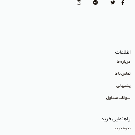
انتشارات پژوهشگاه علوم و فنون هسته ای
(Lippincott Williams & Wilkins (LWW
استدلر
انتشارات Pharmaceutical Press
اطلاعات
انتشارات Cambridge University Press
درباره ما
انتشارات CRC Press
تماس با ما
انتشارات Mcgraw Hill
پشتیبانی
انتشارات Oneworld
سوالات متداول
انتشارات Routledge
انتشارات World Scientific
راهنمایی خرید
انتشارات آبادیس طب
نحوه خرید