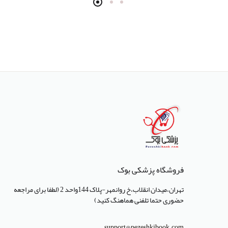
انتشارات سرونگار
انتشارات بشری
انتشارات پژوهشگاه ملی مهندسی
ژنتیک و زیست فناوری
انتشارات جعفری
انتشارات صبورا
انتشارات کتاب میر
انتشارات آبژ
انتشارات آنا طب
فروشگاه پزشکی بوک
انتشارات جهاد دانشگاهی تهران
تهران،میدان انقلاب،خ روانمهر-پلاک 144واحد 2 (لطفا برای مراجعه
حضوری حتما تلفنی هماهنگ کنید)
انتشارات دانشگاه تهران
انتشارات دانشگاه شهید باهنر کرمان
support@pezeshkibook.com