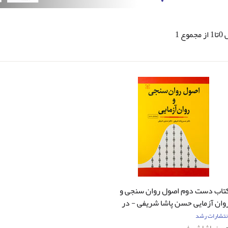
وع 1
تاب دست دوم اصول روان سنجی و
وان آزمایی حسن پاشا شریفی - در
د نو
نتشارات رشد
سن پاشا شریفی