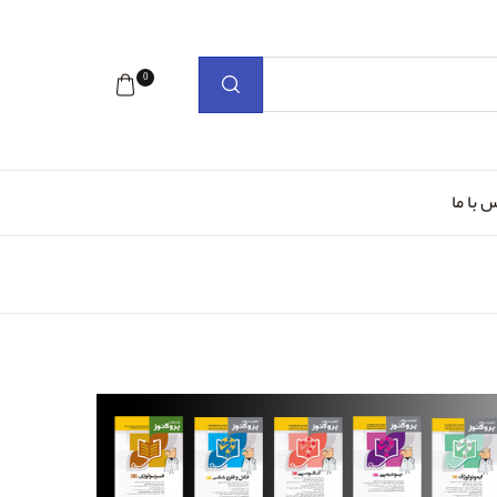
0
 با ما