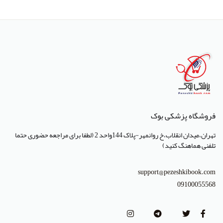
انتشارات پژوهشگاه ملی مهندسی ژنتیک و زیست فناوری
انتشارات جعفری
انتشارات صبورا
انتشارات کتاب میر
انتشارات آبژ
انتشارات آنا طب
فروشگاه پزشکی بوک
انتشارات جهاد دانشگاهی تهران
تهران،میدان انقلاب،خ روانمهر-پلاک 144واحد 2 (لطفا برای مراجعه حضوری حتما
انتشارات دانشگاه تهران
تلفنی هماهنگ کنید)
انتشارات دانشگاه شهید باهنر کرمان
support@pezeshkibook.com
انتشارات طرلان
09100055568
انتشارات علمیران
انتشارات پژوهشگاه علوم و فنون هسته ای