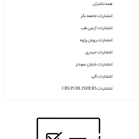
همه ناشران
انتشارات جامعه نگر
انتشارات آرتین طب
انتشارات رویان پژوه
انتشارات حیدری
انتشارات شایان نمودار
انتشارات گپ
انتشارات CBS PUBLISHERS
انتشارات Thieme
انتشارات W. W. Norton & Company
انتشارات Wolters Kluwer
انتشارات ارجمند