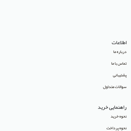
(Lippincott Williams & Wilkins (LWW
استدلر
انتشارات Pharmaceutical Press
اطلاعات
انتشارات Cambridge University Press
درباره ما
انتشارات CRC Press
تماس با ما
انتشارات Mcgraw Hill
پشتیبانی
انتشارات Oneworld
سوالات متداول
انتشارات Routledge
انتشارات World Scientific
راهنمایی خرید
انتشارات آبادیس طب
نحوه خرید
انتشارات آراز نوین
نحوه پرداخت