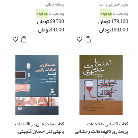
عزیز شهرکی واحد
رستم جلالی
وضعیت:
موجود
وضعیت:
موجود
179,100 تومان
69,300 تومان
199,000تومان
99,000تومان
کتاب آشنایی با خدمات
کتاب مقدمه ای بر اقدامات
پرستاری تالیف مالک رخشانی
بالینی نتر احسان گلچینی