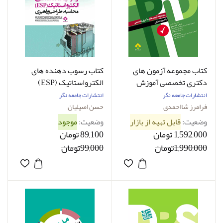
کتاب مجموعه آزمون‌ های
کتاب رسوب دهنده های
دکتری تخصصی آموزش
الکترواستاتیک (ESP)
بهداشت و ارتقای سلامت
محاسبه، طراحی و راهبری
انتشارات جامعه نگر
انتشارات جامعه نگر
نویسندگان: فرامرز
حسن اصیلیان
فرامرز شااحمدی
حسن اصیلیان
شااحمدی , زهره عارفی
وضعیت:
قابل تهیه از بازار
وضعیت:
موجود
1,592,000 تومان
89,100 تومان
1,990,000تومان
99,000تومان