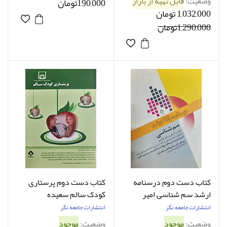
وضعیت:
قابل تهیه از بازار
190,000تومان
حد نو
1,032,000 تومان
1,290,000تومان
کتاب دست دوم درسنامه
کتاب دست دوم پرستاری
ارشد سم شناسی امیر
کودک سالم سعیده
قادری - نوشته دارد
جعفرزاده - کاملا نو
انتشارات جامعه نگر
انتشارات جامعه نگر
وضعیت:
موجود
وضعیت:
موجود