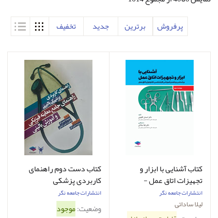
پرفروش
برترین
جدید
تخفیف
کتاب آشنایی با ابزار و
کتاب دست دوم راهنمای
تجهیزات اتاق عمل -
کاربردی پزشکی
نويسنده دكتر ليلا ساداتى
بالینی(راهنمای جامع معاینه
انتشارات جامعه نگر
انتشارات جامعه نگر
فیزیکی و آموزش بالینی)
لیلا ساداتی
وضعیت:
موجود
ترجمه سپیده نصرالله - در