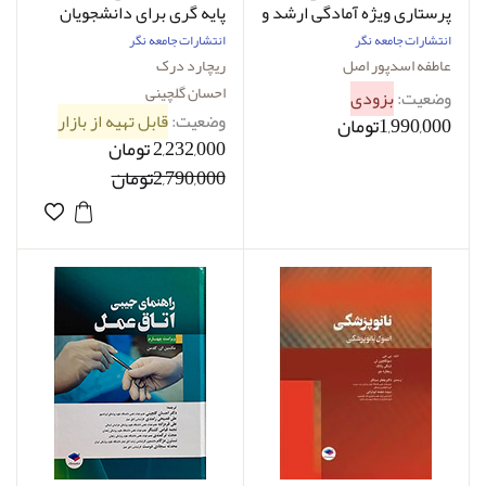
پرستاری ویژه آمادگی ارشد و
پایه گری برا‌ی دانشجویان
استخدامی عاطفه اسدپور
2023
انتشارات جامعه نگر
انتشارات جامعه نگر
اصل
عاطفه اسدپور اصل
ریچارد درک
احسان گلچینی
وضعیت:
بزودی
وضعیت:
قابل تهیه از بازار
1,990,000تومان
2,232,000 تومان
2,790,000تومان