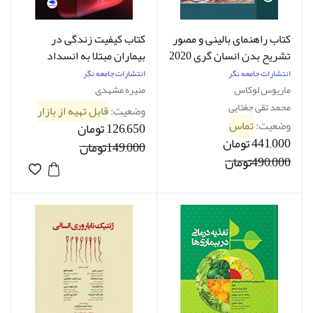
کتاب راهنمای بالینی و مصور
کتاب کیفیت زندگی در
تشریح بدن انسان گری 2020
بیماران مبتلا به انسداد
- نویسنده ماریوس لوکاس -
مزمن ریوی COPD -
انتشارات جامعه نگر
انتشارات جامعه نگر
مترجم پروفسور محمدتقی
نویسنده منیره مشهدی
ماریوس لوکاس
منیره مشهدی
جغتایی
محمد تقی جغتایی
وضعیت:
قابل تهیه از بازار
وضعیت:
تماس
126,650 تومان
441,000 تومان
149,000تومان
490,000تومان