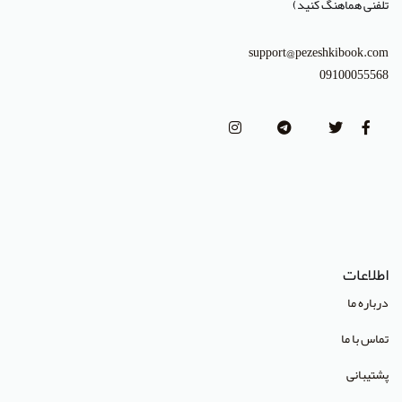
تلفنی هماهنگ کنید)
انتشارات پرستش
انتشارات Wiley-Blackwell
support@pezeshkibook.com
09100055568
انتشارات آثار سبحان
انتشارات خسروی
انتشارات سرونگار
انتشارات بشری
انتشارات پژوهشگاه ملی مهندسی ژنتیک و زیست فناوری
انتشارات جعفری
اطلاعات
انتشارات صبورا
درباره ما
انتشارات کتاب میر
تماس با ما
انتشارات آبژ
پشتیبانی
انتشارات آنا طب