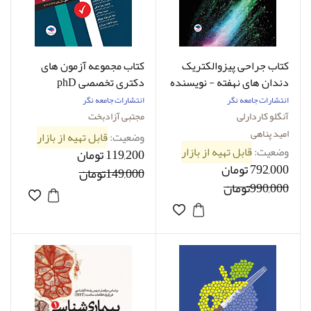
کتاب جراحی پیزوالکتریک
کتاب مجموعه آزمون‌ های
دندان‌ های نهفته - نویسنده
دکتری تخصصی phD
آنگلو کاردارلی - مترجم دکتر
سالمند‌شناسی مجتبی
انتشارات جامعه نگر
انتشارات جامعه نگر
امید پناهی
آزادبخت
آنگلو کاردارلی
مجتبی آزادبخت
امید پناهی
وضعیت:
قابل تهیه از بازار
وضعیت:
قابل تهیه از بازار
119,200 تومان
792,000 تومان
149,000تومان
990,000تومان