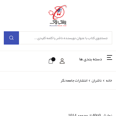
دسته بندی ها
خانه
ناشران
انتشارات جامعه نگر
نمایش 0تا40 از مجموع 1014