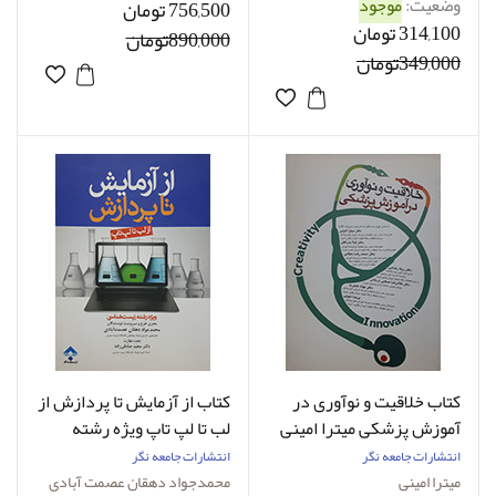
وضعیت:
موجود
756,500 تومان
314,100 تومان
890,000تومان
349,000تومان
کتاب خلاقیت و نوآوری در
کتاب از آزمایش تا پردازش از
آموزش پزشکی میترا امینی
لب تا لپ تاپ ویژه رشته
زیست شناسی محمدجواد
انتشارات جامعه نگر
انتشارات جامعه نگر
دهقان
میترا امینی
محمدجواد دهقان عصمت آبادی