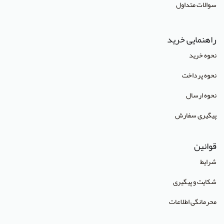
سوالات متداول
انتشارات جهاد دانشگاهی تهران
انتشارات دانشگاه تهران
راهنمایی خرید
انتشارات دانشگاه شهید باهنر کرمان
نحوه خرید
انتشارات طرلان
نحوه پرداخت
انتشارات علمیران
نحوه ارسال
انتشارات پژوهشگاه علوم و فنون هسته ای
پیگیری سفارش
(Lippincott Williams & Wilkins (LWW
قوانین
استدلر
شرایط
انتشارات Pharmaceutical Press
شکایت و پیگیری
انتشارات Cambridge University Press
محرمانگی اطلاعات
انتشارات CRC Press