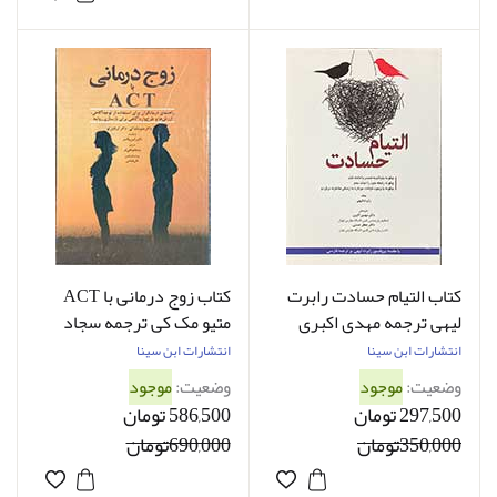
کتاب التیام حسادت رابرت
کتاب زوج درمانی با ACT
لیهی ترجمه مهدی اکبری
متیو مک کی ترجمه سجاد
پناهی فر
انتشارات ابن سینا
انتشارات ابن سینا
وضعیت:
موجود
وضعیت:
موجود
297,500 تومان
586,500 تومان
350,000تومان
690,000تومان