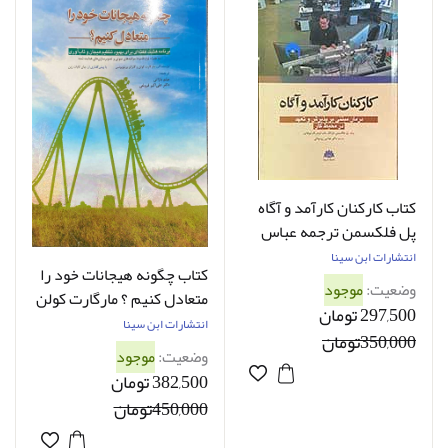
کتاب کارکنان کارآمد و آگاه
پل فلکسمن ترجمه عباس
روزبهانی
انتشارات ابن سینا
کتاب چگونه هیجانات خود را
وضعیت:
موجود
متعادل کنیم ؟ مارگارت کولن
297,500 تومان
و ترجمه علی اکبر فروغی
انتشارات ابن سینا
350,000تومان
وضعیت:
موجود
382,500 تومان
450,000تومان