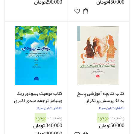
450,000تومان
290,000تومان
کتاب کتابچه آموزشی پاسخ
کتاب موهبت بهبودی ربکا
به 33 پرسش پرتکرار
ویلیامز ترجمه مهدی اکبری
خانواده ،بیماران مبتلا به دو
انتشارات ابن سینا
انتشارات ابن سینا
قطبی و اسکیزوفرنی زهرا
وضعیت:
موجود
وضعیت:
موجود
هاشمی
50,000تومان
340,000 تومان
400,000تومان