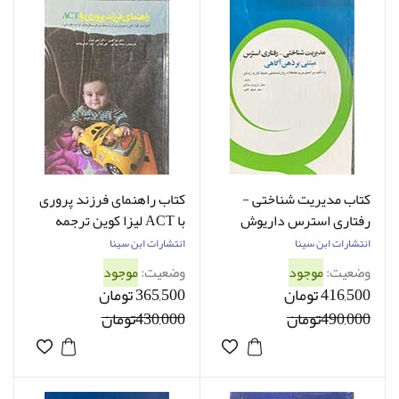
کتاب مدیریت شناختی -
کتاب راهنمای فرزند پروری
رفتاری استرس داریوش
با ACT لیزا کوین ترجمه
جلالی
سجاد بهرامی
انتشارات ابن سینا
انتشارات ابن سینا
وضعیت:
موجود
وضعیت:
موجود
416,500 تومان
365,500 تومان
490,000تومان
430,000تومان