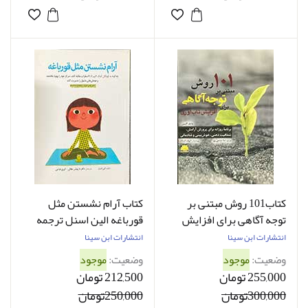
کتاب101 روش مبتنی بر
کتاب آرام نشستن مثل
توجه آگاهی برای افزایش
قورباغه الین اسنل ترجمه
تاب آوری دانلد آلتمن ترجمه
داریوش جلالی
انتشارات ابن سینا
انتشارات ابن سینا
ندا صانعی پور
وضعیت:
موجود
وضعیت:
موجود
255,000 تومان
212,500 تومان
300,000تومان
250,000تومان