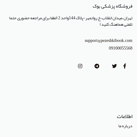
انتشارات مرسدس دنت
فروشگاه پزشکی بوک
انتشارات برای فردا
تهران،میدان انقلاب،خ روانمهر-پلاک 144واحد 2 (لطفا برای مراجعه حضوری حتما
تلفنی هماهنگ کنید)
انتشارات پرستش
انتشارات Wiley-Blackwell
support@pezeshkibook.com
09100055568
انتشارات آثار سبحان
انتشارات خسروی
انتشارات سرونگار
انتشارات بشری
انتشارات پژوهشگاه ملی مهندسی ژنتیک و زیست فناوری
انتشارات جعفری
اطلاعات
انتشارات صبورا
درباره ما
انتشارات کتاب میر