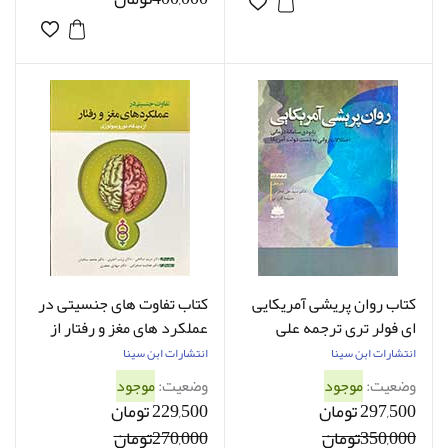
کتاب روان پریشی آمریکایی
کتاب تفاوت های جنسیتی در
ای فولر تری ترجمه علی
عملکرد های مغز و رفتار از
فخرائی
دیدگاه نوروبیولوژی مریم
انتشارات ابن سینا
انتشارات ابن سینا
صالحی
وضعیت:
موجود
وضعیت:
موجود
297,500 تومان
229,500 تومان
350,000تومان
270,000تومان