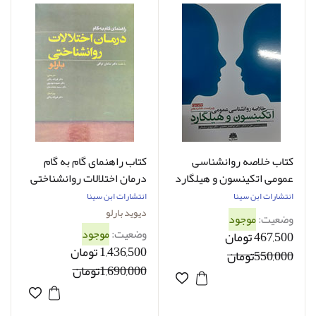
کتاب خلاصه روانشناسی
کتاب راهنمای گام به گام
عمومی اتکینسون و هیلگارد
درمان اختلالات روانشناختی
ترجمه علی درختکار
بارلو ترجمه فرزانه ردائی و
انتشارات ابن سینا
انتشارات ابن سینا
دیگران
دیوید بارلو
وضعیت:
موجود
وضعیت:
موجود
467,500 تومان
1,436,500 تومان
550,000تومان
1,690,000تومان