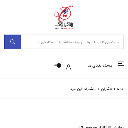
دسته بندی ها
خانه
ناشران
انتشارات ابن سینا
نمایش 0تا40 از مجموع 226