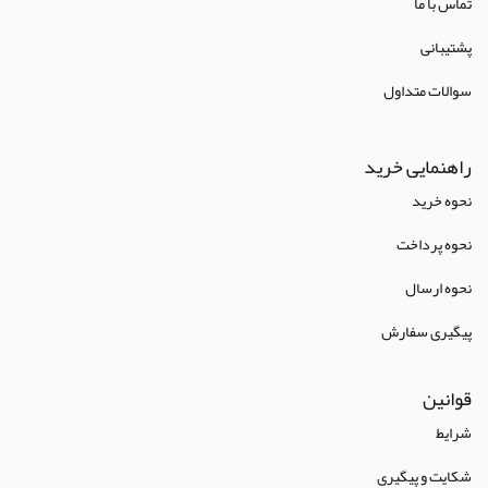
تماس با ما
انتشارات آبژ
پشتیبانی
انتشارات آنا طب
سوالات متداول
انتشارات جهاد دانشگاهی تهران
انتشارات دانشگاه تهران
راهنمایی خرید
انتشارات دانشگاه شهید باهنر کرمان
نحوه خرید
انتشارات طرلان
نحوه پرداخت
انتشارات علمیران
نحوه ارسال
انتشارات پژوهشگاه علوم و فنون هسته ای
پیگیری سفارش
(Lippincott Williams & Wilkins (LWW
قوانین
استدلر
شرایط
انتشارات Pharmaceutical Press
شکایت و پیگیری