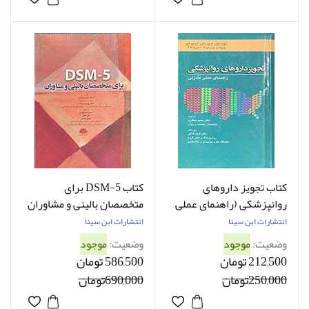
کتاب تجویز داروهای
کتاب DSM-5 برای
روانپزشکی (راهنمای عملی
متخصصان بالینی و مشاوران
مادزلی) دیوید تیلور ترجمه
استفانی دیلی ترجمه سمیرا
انتشارات ابن سینا
انتشارات ابن سینا
حمید جعفری
معصومیان
وضعیت:
موجود
وضعیت:
موجود
212,500 تومان
586,500 تومان
250,000تومان
690,000تومان