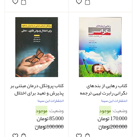
کتاب رهایی از بندهای
کتاب پروتکل درمان مبتنی بر
نگرانی رابرت لیهی ترجمه
پذیرش و تعهد برای اختلال
لیلا شورین اصل
وسواس فکری -عملی فرشاد
انتشارات ابن سینا
انتشارات ابن سینا
شیبانی
وضعیت:
موجود
وضعیت:
موجود
170,000 تومان
85,000 تومان
200,000تومان
100,000تومان