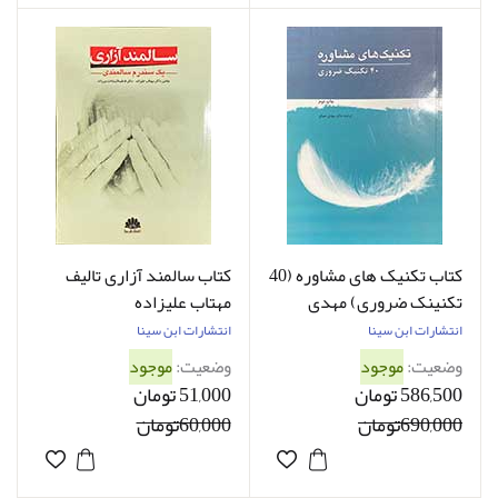
کتاب تکنیک های مشاوره (40
کتاب سالمند آزاری تالیف
تکنینک ضروری) مهدی
مهتاب علیزاده
عبدلی
انتشارات ابن سینا
انتشارات ابن سینا
وضعیت:
موجود
وضعیت:
موجود
586,500 تومان
51,000 تومان
690,000تومان
60,000تومان