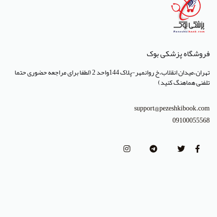
انتشارات پروژه
انتشارات تیمورزاده
انتشارات مرسدس دنت
فروشگاه پزشکی بوک
انتشارات برای فردا
تهران،میدان انقلاب،خ روانمهر-پلاک 144واحد 2 (لطفا برای مراجعه حضوری حتما
تلفنی هماهنگ کنید)
انتشارات پرستش
انتشارات Wiley-Blackwell
support@pezeshkibook.com
09100055568
انتشارات آثار سبحان
انتشارات خسروی
انتشارات سرونگار
انتشارات بشری
انتشارات پژوهشگاه ملی مهندسی ژنتیک و زیست فناوری
انتشارات جعفری