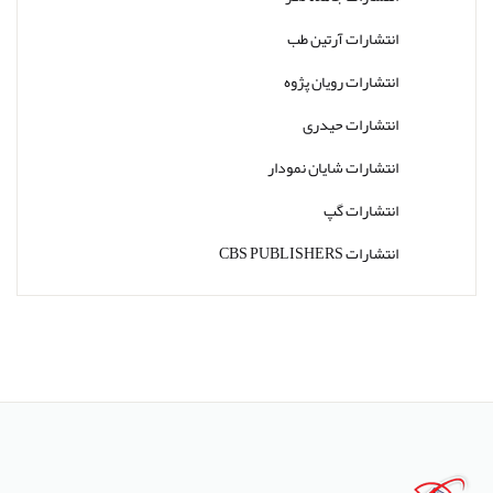
انتشارات آرتین طب
انتشارات رویان پژوه
انتشارات حیدری
انتشارات شایان نمودار
انتشارات گپ
انتشارات CBS PUBLISHERS
انتشارات Thieme
انتشارات W. W. Norton & Company
انتشارات Wolters Kluwer
انتشارات ارجمند
انتشارات اندیشه رفیع