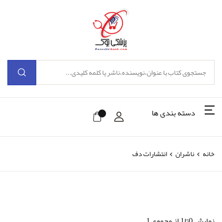
دسته بندی ها
خانه
ناشران
انتشارات دف
نمایش 0تا1 از مجموع 1