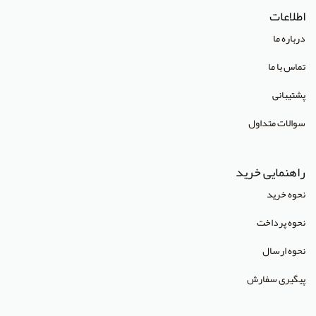
اطلاعات
انتشارات صبورا
درباره ما
انتشارات کتاب میر
تماس با ما
انتشارات آبژ
پشتیبانی
انتشارات آنا طب
سوالات متداول
انتشارات جهاد دانشگاهی تهران
انتشارات دانشگاه تهران
راهنمایی خرید
انتشارات دانشگاه شهید باهنر کرمان
نحوه خرید
انتشارات طرلان
نحوه پرداخت
انتشارات علمیران
نحوه ارسال
انتشارات پژوهشگاه علوم و فنون هسته ای
پیگیری سفارش
(Lippincott Williams & Wilkins (LWW