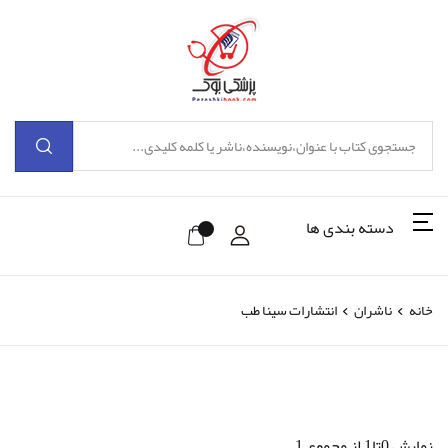
دسته بندی ها
خانه
ناشران
انتشارات سینا طب
نمایش 0تا1 از مجموع 1