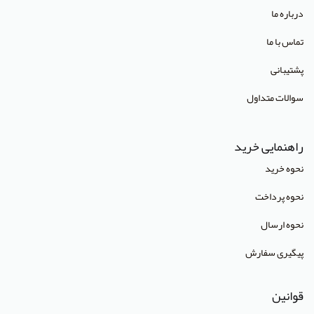
انتشارات صبورا
درباره ما
انتشارات کتاب میر
تماس با ما
انتشارات آبژ
پشتیبانی
انتشارات آنا طب
سوالات متداول
انتشارات جهاد دانشگاهی تهران
انتشارات دانشگاه تهران
راهنمایی خرید
انتشارات دانشگاه شهید باهنر کرمان
نحوه خرید
انتشارات طرلان
نحوه پرداخت
انتشارات علمیران
نحوه ارسال
انتشارات پژوهشگاه علوم و فنون هسته ای
پیگیری سفارش
(Lippincott Williams & Wilkins (LWW
قوانین
استدلر