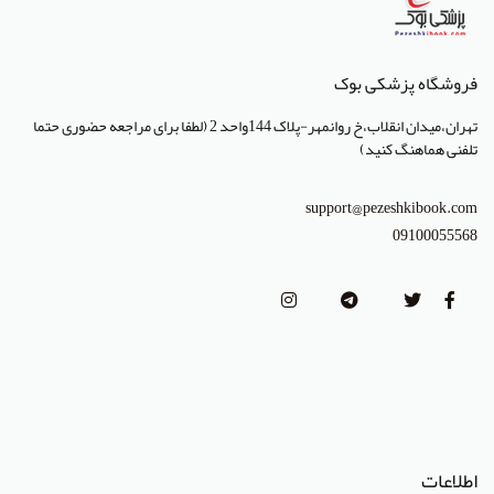
انتشارات تیمورزاده
انتشارات مرسدس دنت
فروشگاه پزشکی بوک
انتشارات برای فردا
تهران،میدان انقلاب،خ روانمهر-پلاک 144واحد 2 (لطفا برای مراجعه حضوری حتما
تلفنی هماهنگ کنید)
انتشارات پرستش
انتشارات Wiley-Blackwell
support@pezeshkibook.com
09100055568
انتشارات آثار سبحان
انتشارات خسروی
انتشارات سرونگار
انتشارات بشری
انتشارات پژوهشگاه ملی مهندسی ژنتیک و زیست فناوری
انتشارات جعفری
اطلاعات