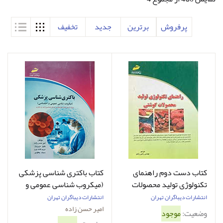
پرفروش
برترین
جدید
تخفیف
کتاب دست دوم راهنمای
کتاب باکتری شناسی پزشکی
تکنولوژی تولید محصولات
(میکروب شناسی عمومی و
گوشتی رامین رادفر - در حد
اختصاصی) امیر حسن زاده
انتشارات دیباگران تهران
انتشارات دیباگران تهران
نو
امیر حسن زاده
وضعیت:
موجود