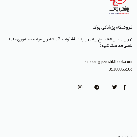
انتشارات تیمورزاده
انتشارات مرسدس دنت
فروشگاه پزشکی بوک
انتشارات برای فردا
تهران،میدان انقلاب،خ روانمهر-پلاک 144واحد 2 (لطفا برای مراجعه حضوری حتما
تلفنی هماهنگ کنید)
انتشارات پرستش
انتشارات Wiley-Blackwell
support@pezeshkibook.com
09100055568
انتشارات آثار سبحان
انتشارات خسروی
انتشارات سرونگار
انتشارات بشری
انتشارات پژوهشگاه ملی مهندسی ژنتیک و زیست فناوری
انتشارات جعفری