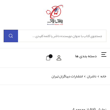
دسته بندی ها
خانه
ناشران
انتشارات دیباگران تهران
نمایش 0تا4 از مجموع 4