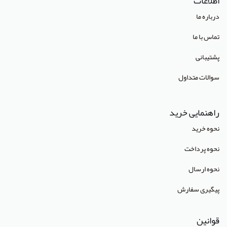
اطلاعات
انتشارات صبورا
درباره ما
انتشارات کتاب میر
تماس با ما
انتشارات آبژ
پشتیبانی
انتشارات آنا طب
سوالات متداول
انتشارات جهاد دانشگاهی تهران
انتشارات دانشگاه تهران
راهنمایی خرید
انتشارات دانشگاه شهید باهنر کرمان
نحوه خرید
انتشارات طرلان
نحوه پرداخت
انتشارات علمیران
نحوه ارسال
انتشارات پژوهشگاه علوم و فنون هسته ای
پیگیری سفارش
(Lippincott Williams & Wilkins (LWW
قوانین
استدلر