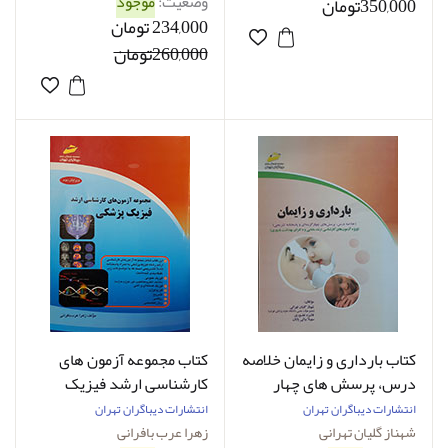
وضعیت:
موجود
350,000تومان
234,000 تومان
260,000تومان
کتاب بارداری و زایمان خلاصه
کتاب مجموعه آزمون های
درس، پرسش های چهار
کارشناسی ارشد فیزیک
گزینه ای و پاسخ های
پزشکی
انتشارات دیباگران تهران
انتشارات دیباگران تهران
تشریحی ویژه آزمون های
شهناز گلیان تهرانی
زهرا عرب بافرانی