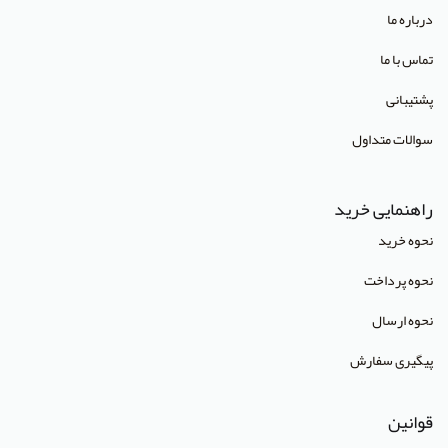
انتشارات صبورا
درباره ما
انتشارات کتاب میر
تماس با ما
انتشارات آبژ
پشتیبانی
انتشارات آنا طب
سوالات متداول
انتشارات جهاد دانشگاهی تهران
انتشارات دانشگاه تهران
راهنمایی خرید
انتشارات دانشگاه شهید باهنر کرمان
نحوه خرید
انتشارات طرلان
نحوه پرداخت
انتشارات علمیران
نحوه ارسال
انتشارات پژوهشگاه علوم و فنون هسته ای
پیگیری سفارش
(Lippincott Williams & Wilkins (LWW
قوانین
استدلر