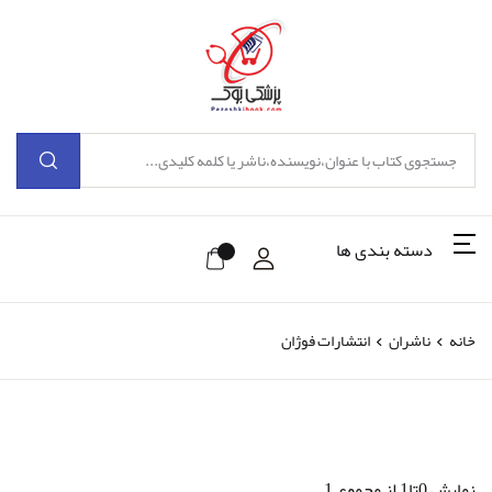
دسته بندی ها
خانه
ناشران
انتشارات فوژان
نمایش 0تا1 از مجموع 1