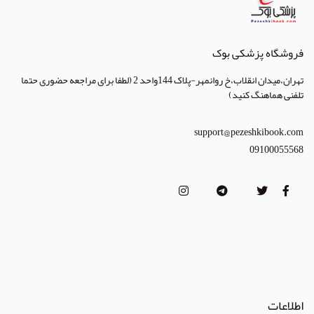
انتشارات تیمورزاده
انتشارات مرسدس دنت
فروشگاه پزشکی بوک
انتشارات برای فردا
تهران،میدان انقلاب،خ روانمهر-پلاک 144واحد 2 (لطفا برای مراجعه حضوری حتما
تلفنی هماهنگ کنید)
انتشارات پرستش
انتشارات Wiley-Blackwell
support@pezeshkibook.com
09100055568
انتشارات آثار سبحان
انتشارات خسروی
انتشارات سرونگار
انتشارات بشری
انتشارات پژوهشگاه ملی مهندسی ژنتیک و زیست فناوری
انتشارات جعفری
اطلاعات