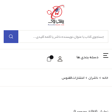
دسته بندی ها
خانه
ناشران
انتشارات ققنوس
نمایش 0تا0 از مجموع 0