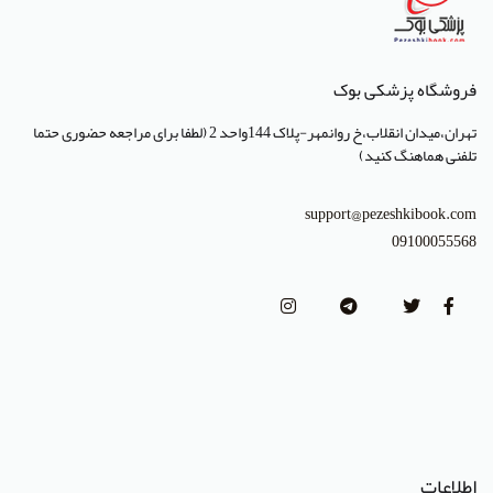
انتشارات تیمورزاده
انتشارات مرسدس دنت
فروشگاه پزشکی بوک
انتشارات برای فردا
تهران،میدان انقلاب،خ روانمهر-پلاک 144واحد 2 (لطفا برای مراجعه حضوری حتما
تلفنی هماهنگ کنید)
انتشارات پرستش
انتشارات Wiley-Blackwell
support@pezeshkibook.com
09100055568
انتشارات آثار سبحان
انتشارات خسروی
انتشارات سرونگار
انتشارات بشری
انتشارات پژوهشگاه ملی مهندسی ژنتیک و زیست فناوری
انتشارات جعفری
اطلاعات