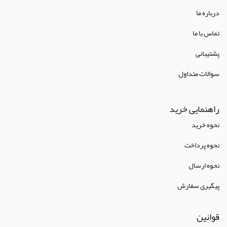
انتشارات صبورا
درباره ما
انتشارات کتاب میر
تماس با ما
انتشارات آبژ
پشتیبانی
انتشارات آنا طب
سوالات متداول
انتشارات جهاد دانشگاهی تهران
انتشارات دانشگاه تهران
راهنمایی خرید
انتشارات دانشگاه شهید باهنر کرمان
نحوه خرید
انتشارات طرلان
نحوه پرداخت
انتشارات علمیران
نحوه ارسال
انتشارات پژوهشگاه علوم و فنون هسته ای
پیگیری سفارش
(Lippincott Williams & Wilkins (LWW
قوانین
استدلر