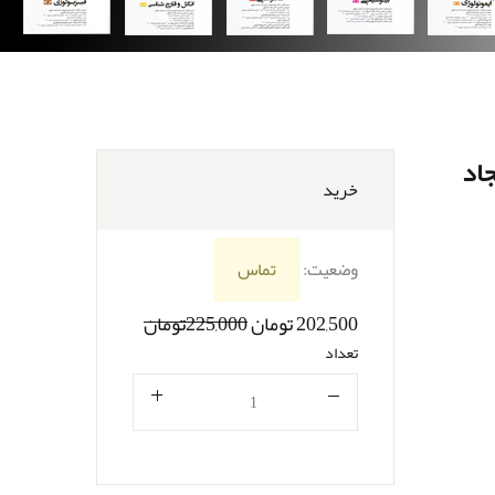
اد
خرید
وضعیت:
تماس
202,500 تومان
225,000تومان
تعداد
تعداد