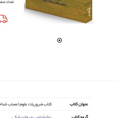
تعداد صفحه 128 انتشارات گپ تألیف ریچارد پاسینگهام مترجم 
عنوان کتاب
کتاب ضروریات علوم اعصاب شناخت
گروه کتاب
روانشناسی و روانپزشکی