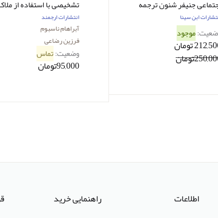
جتماعی جنیفر شنون ترجمه
تشخیصی با استفاده از ملاک
یروزه ضرغامی
های DSM-5-نویسنده
تشارات ابن سینا
انتشارات ارجمند
آبراهام ناسبوم -مترجم
آبراهام ناسبوم
ضعیت:
موجود
فرزین رضاعی و دیگران
فرزین رضاعی
212,5 تومان
وضعیت:
تماس
250,0تومان
95,000تومان
اطلاعات
راهنمایی خرید
قو