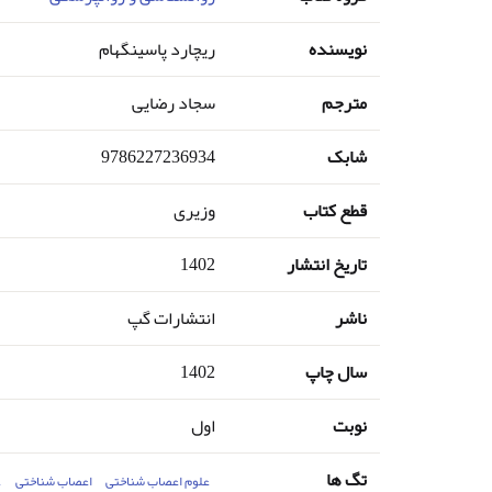
نویسنده
ریچارد پاسینگهام
مترجم
سجاد رضایی
شابک
9786227236934
قطع کتاب
وزیری
تاریخ انتشار
1402
ناشر
انتشارات گپ
سال چاپ
1402
نوبت
اول
تگ ها
علوم اعصاب شناختی
اعصاب شناختی
ع