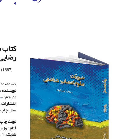
کتاب ض
رضایی
(1887)
دسته بندی
نویسنده :
مترجم :
سج
انتشارات :
سال چاپ 
نوبت چاپ 
قطع :
وزیر
شابک :
9786227236934