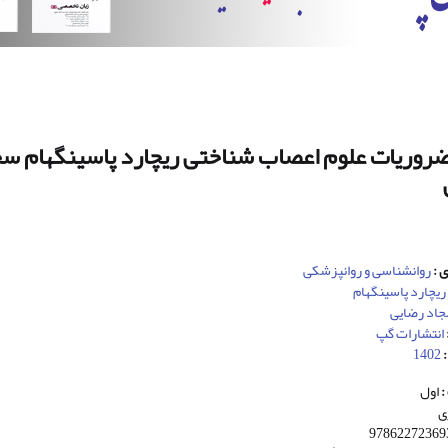
روریات علوم اعصاب شناختی ریچارد پاسینگهام سج
 :
روانشناسی و روانپزشکی
ریچارد پاسینگهام
اد رضایی
انتشارات گپ
:
1402
:
اول
ی