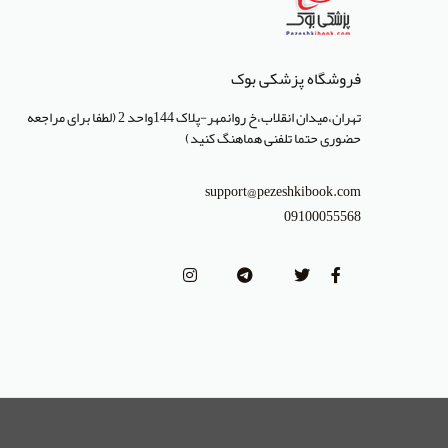
فروشگاه پزشکی بوک
تهران،میدان انقلاب،خ روانمهر-پلاک 144واحد 2 (لطفا برای مراجعه
حضوری حتما تلفنی هماهنگ کنید)
support@pezeshkibook.com
09100055568