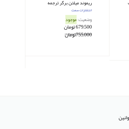
ریموند میلتن برگر ترجمه
علی فتحی آشتیانی
انتشارات سمت
وضعیت:
موجود
679,500 تومان
755,000تومان
انین