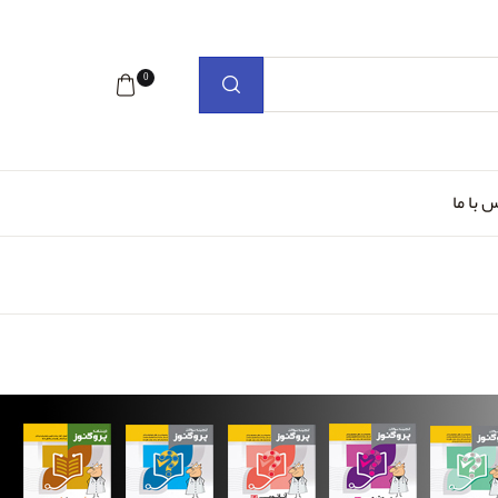
0
 با ما