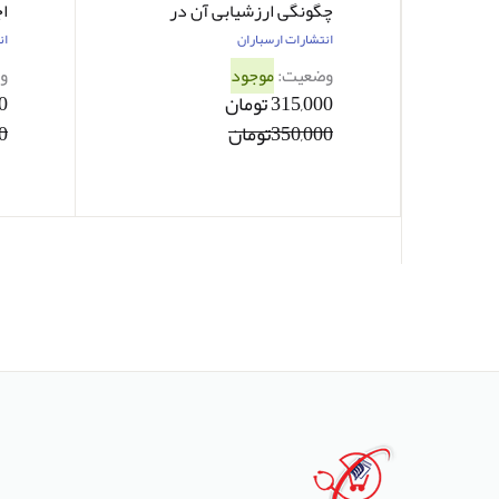
اد
چگونگی ارزشیابی آن در
ا
علوم انسانی عزت الله نادری
ف
انتشارات ارسباران
ان
و مریم سیف نراقی
وضعیت:
موجود
و
315,000 تومان
00
350,000تومان
00