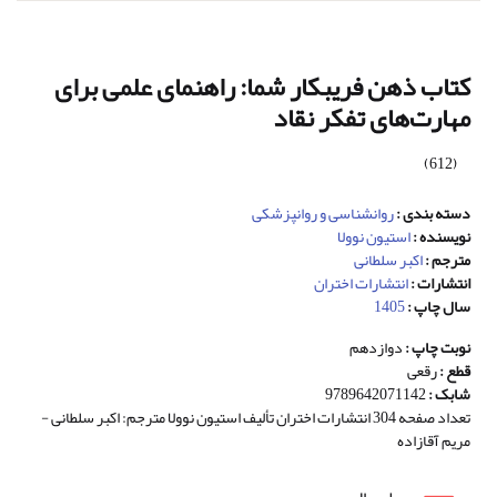
کتاب ذهن فریبکار شما: راهنمای علمی برای
مهارت‌های تفکر نقاد
(612)
دسته بندی :
روانشناسی و روانپزشکی
نویسنده :
استیون نوولا
مترجم :
اکبر سلطانی
انتشارات :
انتشارات اختران
سال چاپ :
1405
نوبت چاپ :
دوازدهم
قطع :
رقعی
شابک :
9789642071142
تعداد صفحه 304 انتشارات اختران تألیف استیون نوولا مترجم: اکبر سلطانی -
مریم آقازاده