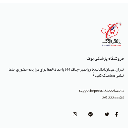
فروشگاه پزشکی بوک
تهران،میدان انقلاب،خ روانمهر-پلاک 144واحد 2 (لطفا برای مراجعه حضوری حتما
تلفنی هماهنگ کنید)
support@pezeshkibook.com
09100055568