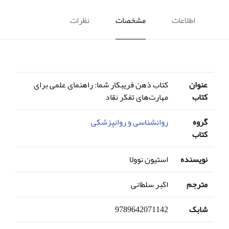
اطلاعات
مشخصات
نظرات
عنوان
کتاب ذهن فریبکار شما: راهنمای علمی برای
کتاب
مهارت‌های تفکر نقاد
گروه
روانشناسی و روانپزشکی
کتاب
نویسنده
استیون نوولا
مترجم
اکبر سلطانی
شابک
9789642071142