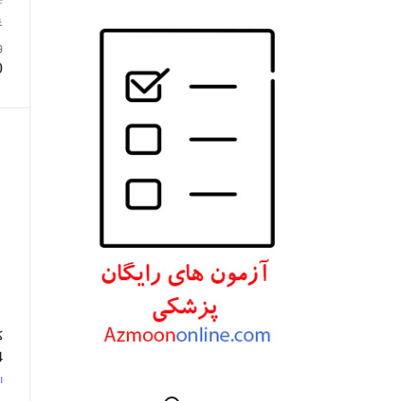
انتشارات W. W. Norton & Company
غ
و
انتشارات Wolters Kluwer
0
انتشارات ارجمند
انتشارات اندیشه رفیع
انتشارات پروژه
انتشارات تیمورزاده
انتشارات مرسدس دنت
انتشارات برای فردا
انتشارات پرستش
انتشارات Wiley-Blackwell
ک
انتشارات آثار سبحان
ن
ا
انتشارات خسروی
د
ر