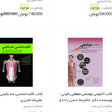
ضا شیرازی
ضعیت:
موجود
وضعیت:
موجود
390,00تومان
748,000 تومان
880,000تومان
تاب آناتومی موضعی مقطعی بالینی-
کتاب کالبدشناسی تنه بالینی 
ویسنده دکتر غلامرضا حسن زاده و
علیرضا محرری
یگران
نتشارات ابن سینا
انتشارات حیدری
لامرضا حسن زاده
علیرضا محرری