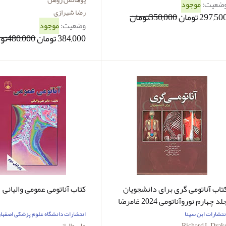
ضعیت:
موجود
رضا شیرازی
297,50 تومان
350,000تومان
وضعیت:
موجود
384,000 تومان
480,000تومان
تاب آناتومی گری برای دانشجویان
کتاب آناتومی عمومی والیانی
جلد چهارم نوروآناتومی 2024 غامرضا
سن راده
نتشارات ابن سینا
انتشارات دانشگاه علوم پزشکی اصفها
Richard L Drak
علی والیانی