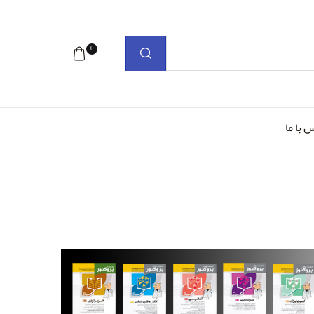
0
 با ما