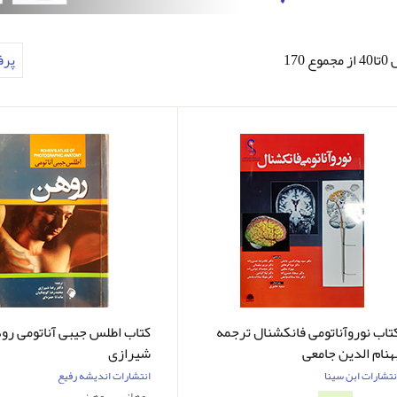
ع 170
پر
تاب نوروآناتومی فانکشنال ترجمه
کتاب اطلس جیبی آناتومی رو
هنام الدین جامعی
شیرازی
نتشارات ابن سینا
انتشارات اندیشه رفیع
یوهانس روهن