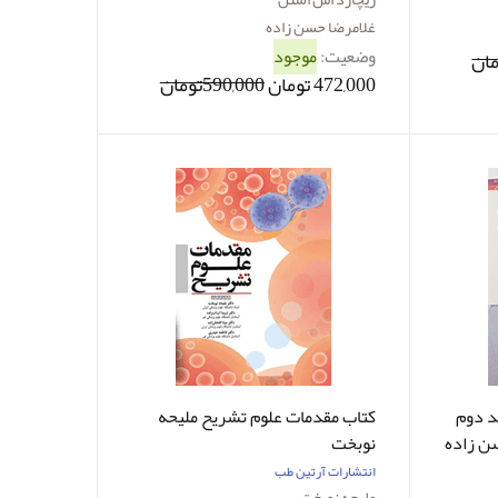
غلامرضا حسن زاده
وضعیت:
موجود
472,000 تومان
590,000تومان
د دوم
کتاب مقدمات علوم تشریح ملیحه
نوبخت
انتشارات آرتین طب
ملیحه نوبخت