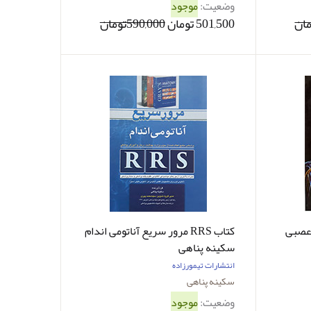
وضعیت:
موجود
501,500 تومان
590,000تومان
 عصبی
کتاب RRS مرور سریع آناتومی اندام
سکینه پناهی
انتشارات تیمورزاده
سکینه پناهی
وضعیت:
موجود