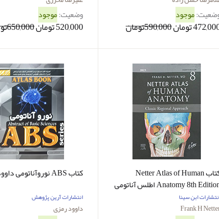
ضعیت:
موجود
وضعیت:
موجود
472,00 تومان
590,000تومان
520,000 تومان
650,000تومان
کتاب Netter Atlas of Human
کتاب ABS نوروآناتومی داوود رمزی
Anatomy 8th Edition اطلس آناتومی
نتر 2023 گلاسه رنگی بدون
نتشارات ابن سینا
انتشارات آرین پژوهش
پدیکس بدون قاب
Frank H Nette
داوود رمزی