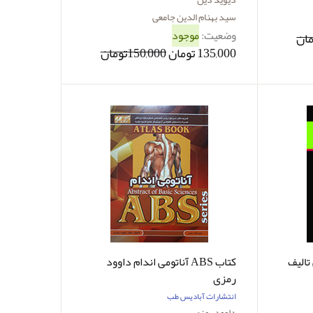
سید بهنام الدین جامعی
وضعیت:
موجود
135,000 تومان
150,000تومان
تالیف
کتاب ABS آناتومی اندام داوود
رمزی
انتشارات آبادیس طب
داوود رمزی