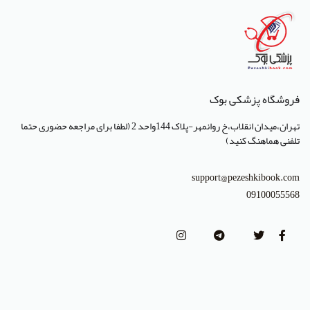
انتشارات صبورا
انتشارات کتاب میر
انتشارات آبژ
انتشارات آنا طب
فروشگاه پزشکی بوک
انتشارات جهاد دانشگاهی تهران
تهران،میدان انقلاب،خ روانمهر-پلاک 144واحد 2 (لطفا برای مراجعه حضوری حتما
انتشارات دانشگاه تهران
تلفنی هماهنگ کنید)
انتشارات دانشگاه شهید باهنر کرمان
support@pezeshkibook.com
انتشارات طرلان
09100055568
انتشارات علمیران
انتشارات پژوهشگاه علوم و فنون هسته ای
(Lippincott Williams & Wilkins (LWW
استدلر