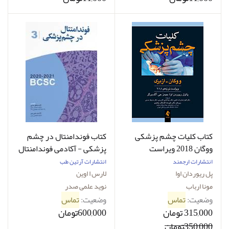
کتاب کلیات چشم پزشکی
کتاب فوندامنتال در چشم
ووگان 2018 ویراست
پزشکی - آکادمی فوندامنتال
نوزدهم
(2021- 2020) -نویسنده
انتشارات ارجمند
انتشارات آرتین طب
لارلس ا. اوین
پل ریوردان اوا
لارس ا اوین
مونا ارباب
نوید علمی صدر
وضعیت:
تماس
وضعیت:
تماس
315,000 تومان
600,000تومان
350,000تومان