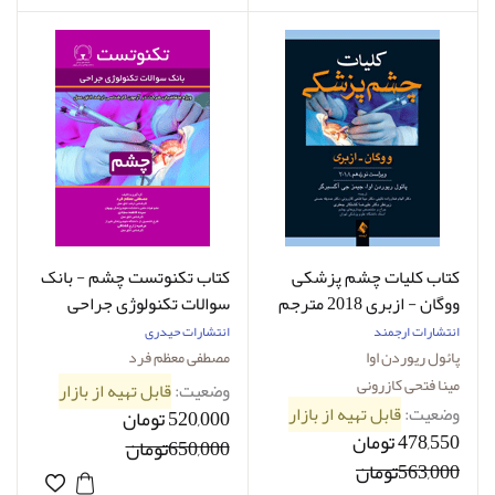
کتاب کلیات چشم پزشکی
کتاب تکنوتست چشم - بانک
ووگان - ازبری 2018 مترجم
سوالات تکنولوژی جراحی
مینا فتحی کازرونی و دیگران
چشم
انتشارات ارجمند
انتشارات حیدری
پائول ریوردن اوا
مصطفی معظم فرد
مینا فتحی کازرونی
وضعیت:
قابل تهیه از بازار
وضعیت:
قابل تهیه از بازار
520,000 تومان
478,550 تومان
650,000تومان
563,000تومان