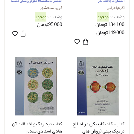
انتشارات جامعه نگر
انتشارات دانشگاه علوم پزشکی مشهد
اکرم اعرابی
فریبا سلحشور
وضعیت:
موجود
وضعیت:
موجود
134,100 تومان
95,000تومان
149,000تومان
کتاب نکات کلینیکی در اصلاح
کتاب دید رنگ و اختلالات آن
نزدیک بینی (روش های
هادی استادی مقدم