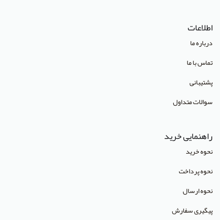
انتشارات Pharmaceutical Press
اطلاعات
انتشارات Cambridge University Press
درباره ما
انتشارات CRC Press
تماس با ما
انتشارات Mcgraw Hill
پشتیبانی
انتشارات Oneworld
سوالات متداول
انتشارات Routledge
انتشارات World Scientific
راهنمایی خرید
انتشارات آبادیس طب
نحوه خرید
انتشارات آراز نوین
نحوه پرداخت
انتشارات آراه
نحوه ارسال
انتشارات آریا طب
پیگیری سفارش