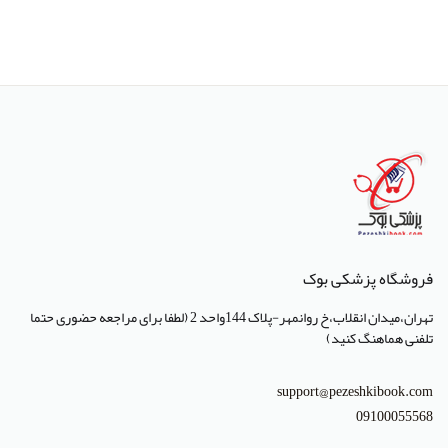
انتشارات بشری
انتشارات پژوهشگاه ملی مهندسی ژنتیک و زیست فناوری
انتشارات جعفری
انتشارات صبورا
انتشارات کتاب میر
انتشارات آبژ
انتشارات آنا طب
فروشگاه پزشکی بوک
انتشارات جهاد دانشگاهی تهران
تهران،میدان انقلاب،خ روانمهر-پلاک 144واحد 2 (لطفا برای مراجعه حضوری حتما
انتشارات دانشگاه تهران
تلفنی هماهنگ کنید)
انتشارات دانشگاه شهید باهنر کرمان
support@pezeshkibook.com
انتشارات طرلان
09100055568
انتشارات علمیران