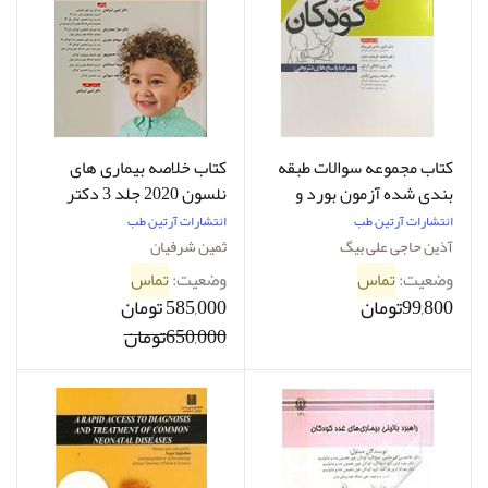
کتاب مجموعه سوالات طبقه
کتاب خلاصه بیماری های
بندی شده آزمون بورد و
نلسون 2020 جلد 3 دکتر
ارتقاء و فوق بیماری های
ثمین شرفیان
انتشارات آرتین طب
انتشارات آرتین طب
کودکان 1395 - 1390 - (به
آذین حاجی علی بیگ
ثمین شرفیان
تفکیک مباحث) - همراه با
وضعیت:
تماس
وضعیت:
تماس
پاسخ های تشریحی - جلد
99,800تومان
585,000 تومان
اول-نویسنده دکتر آذین
650,000تومان
حاجی علی بیگ