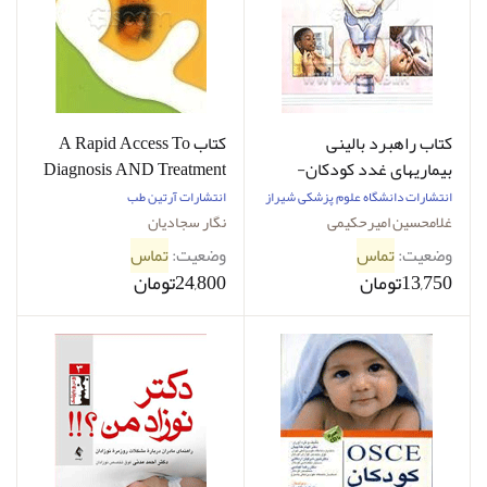
کتاب راهبرد بالینی
کتاب A Rapid Access To
بیماریهای غدد کودکان-
Diagnosis AND Treatment
نویسنده غلامحسین
OF Common Neonatal
انتشارات دانشگاه ‌علوم‌ پزشکی‌ شیراز
انتشارات آرتین طب
امیرحکیمی و دیگران
Diseases-نویسنده نگار
غلامحسین امیرحکیمی
نگار سجادیان
سجادیان
وضعیت:
تماس
وضعیت:
تماس
13,750تومان
24,800تومان