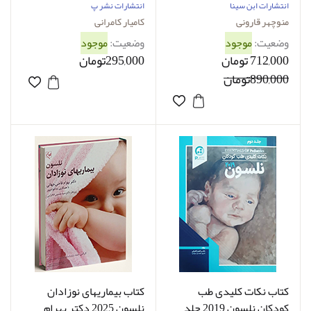
یکم کامیار کامرانی
انتشارات ابن سینا
انتشارات نشر پ
منوچهر قارونی
کامیار کامرانی
وضعیت:
موجود
وضعیت:
موجود
712,000 تومان
295,000تومان
890,000تومان
کتاب نکات کلیدی طب
کتاب بیماریهای نوزادان
کودکان نلسون 2019 جلد
نلسون 2025 دکتر بهرام