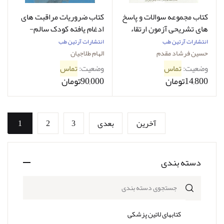
کتاب مجموعه سوالات و پاسخ
کتاب ضروریات مراقبت های
های تشریحی آزمون ارتقاء
ادغام یافته کودک سالم-
بیماری های کودکان - تیر
نویسنده الهام طلاجیان
انتشارات آرتین طب
انتشارات آرتین طب
92-نویسنده حسین فرشاد
حسین فرشاد مقدم
الهام طلاجیان
مقدم
وضعیت:
تماس
وضعیت:
تماس
14,800تومان
90,000تومان
آخرین
بعدی
3
2
1
دسته بندی
جستجوی دسته بندی
کتابهای لاتین پزشکی