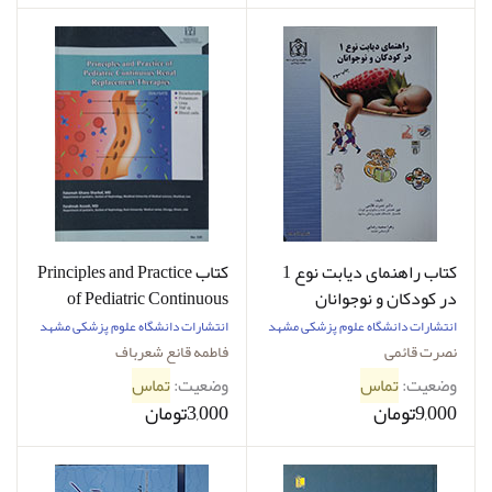
کتاب راهنمای دیابت نوع 1
کتاب Principles and Practice
در کودکان و نوجوانان
of Pediatric Continuous
Renal Replacement
انتشارات دانشگاه علوم پزشکی مشهد
انتشارات دانشگاه علوم پزشکی مشهد
Therapies
نصرت قائمی
فاطمه قانع شعرباف
وضعیت:
تماس
وضعیت:
تماس
9,000تومان
3,000تومان