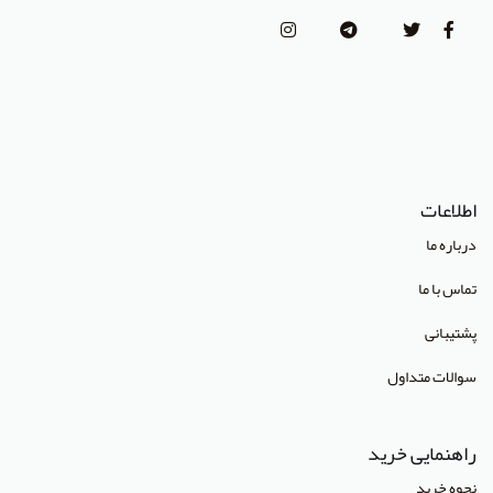
انتشارات پژوهشگاه علوم و فنون هسته ای
(Lippincott Williams & Wilkins (LWW
استدلر
انتشارات Pharmaceutical Press
اطلاعات
انتشارات Cambridge University Press
درباره ما
انتشارات CRC Press
تماس با ما
انتشارات Mcgraw Hill
پشتیبانی
انتشارات Oneworld
سوالات متداول
انتشارات Routledge
انتشارات World Scientific
راهنمایی خرید
انتشارات آبادیس طب
نحوه خرید