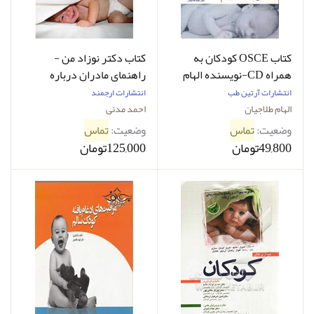
کتاب OSCE کودکان به
کتاب دکتر نوزاد من -
همراه CD-نویسنده الهام
راهنمای مادران درباره
طلاجیان
مشکلات روزمره نوزادان-
انتشارات آرتین طب
انتشارات ارجمند
نویسنده احمد مدنی
الهام طلاجیان
احمد مدنی
وضعیت:
تماس
وضعیت:
تماس
49,800تومان
125,000تومان