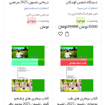
دستگاه تنفس کودکان
درمانی نلسون 2025 مرتضی
نلسون-نویسنده امیر
معدنی ثانی
انتشارات ابن سینا
انتشارات اندیشه رفیع
هوشنگ پوستین دوز
امیر هوشنگ افتخاری راد
مرتضی معدنی ثانی
وضعیت:
موجود
وضعیت:
بزودی
8,000 تومان
10,000تومان
تومان
کتاب بیماری های طب
کتاب بیماری های چشم و
نوجوانان نلسون 2025 راضیه
گوش نلسون 2025 محمد باقر