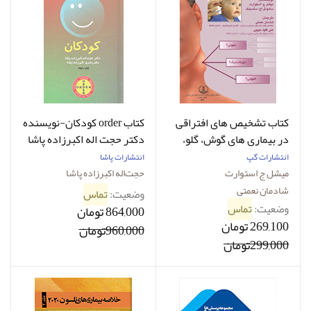
کتاب تشخیص های افتراقی
کتاب order کودکان-نویسنده
در بیماری‌ های گوش، گلو،
دکتر حجت اله اکبرزاده پاشا
بینی و سرو گردن کودکان
انتشارات گپ
انتشارات پاشا
میشل ج استوارت شادمان
میشل ج استوارت
حجت‌اله اکبرزاده پاشا
نعمتی
شادمان نعمتی
وضعیت:
تماس
وضعیت:
تماس
864,000 تومان
269,100 تومان
960,000تومان
299,000تومان