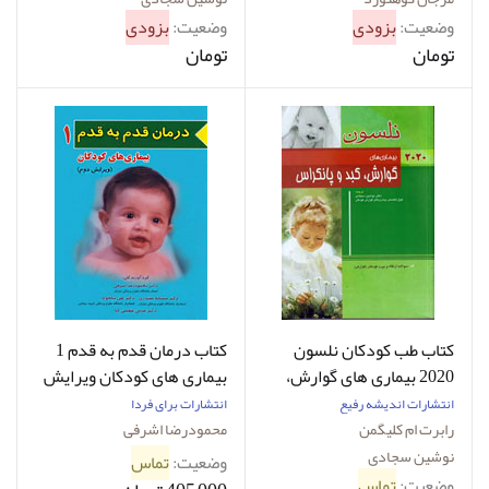
وضعیت:
بزودی
وضعیت:
بزودی
تومان
تومان
کتاب طب کودکان نلسون
کتاب درمان قدم به قدم 1
2020 بیماری‌ های گوارش،
بیماری‌ های کودکان ویرایش
کبد و پانکراس نوشین
دوم -نویسنده دکتر
انتشارات اندیشه رفیع
انتشارات برای فردا
سجادی
محمودرضا اشرفی
رابرت ام کلیگمن
محمودرضا اشرفی
نوشین سجادی
وضعیت:
تماس
وضعیت:
تماس