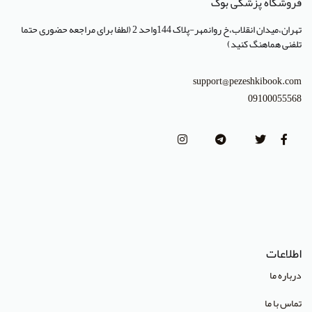
فروشگاه پزشکی بوک
انتشارات جهاد دانشگاهی تهران
تهران،میدان انقلاب،خ روانمهر-پلاک 144واحد 2 (لطفا برای مراجعه حضوری حتما
انتشارات دانشگاه تهران
تلفنی هماهنگ کنید)
انتشارات دانشگاه شهید باهنر کرمان
support@pezeshkibook.com
انتشارات طرلان
09100055568
انتشارات علمیران
انتشارات پژوهشگاه علوم و فنون هسته ای
(Lippincott Williams & Wilkins (LWW
استدلر
انتشارات Pharmaceutical Press
اطلاعات
انتشارات Cambridge University Press
درباره ما
انتشارات CRC Press
تماس با ما
انتشارات Mcgraw Hill