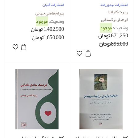
انتشارات تیمورزاده
انتشارات گلبان
رابرت کازانوا
بهرام قاضی جهانی
فرحناز ترکستانی
وضعیت:
موجود
وضعیت:
موجود
1,402,500 تومان
671,250 تومان
1,650,000تومان
895,000تومان