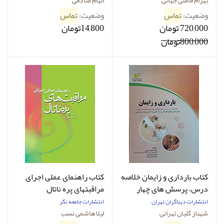
بهرام قاضی جهانی
الهام صادقی
وضعیت:
تماس
وضعیت:
تماس
720,000 تومان
14,800تومان
800,000تومان
کتاب بارداری و زایمان خلاصه
کتاب راهنمای عملی اجرای
درس، پرسش های چهار
مراقبتهای پره ناتال
گزینه ای و پاسخ های
انتشارات دیباگران تهران
انتشارات جامعه نگر
تشریحی ویژه آزمون های
شهناز گلیان تهرانی
لیلا هاشمی نسب