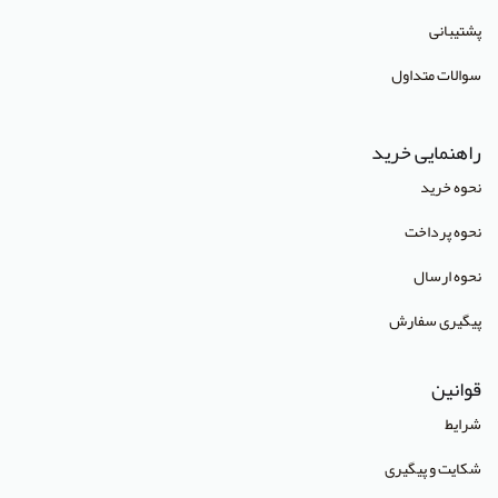
پشتیبانی
انتشارات Oneworld
سوالات متداول
انتشارات Routledge
انتشارات World Scientific
راهنمایی خرید
انتشارات آبادیس طب
نحوه خرید
انتشارات آراز نوین
نحوه پرداخت
انتشارات آراه
نحوه ارسال
انتشارات آریا طب
پیگیری سفارش
انتشارات آریانگار
قوانین
انتشارات آرین پژوهش
شرایط
انتشارات آوا کتاب
شکایت و پیگیری
انتشارات آییژ