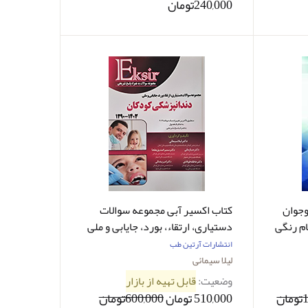
240,000تومان
وجوان
کتاب اکسیر آبی مجموعه سوالات
وم تمام رنگی
دستیاری، ارتقاء، بورد، جایابی و ملی
دندانپزشکی کودکان 1390-1403
انتشارات آرتین طب
لیلا سیمائی
لیلا سیمائی
وضعیت:
قابل تهیه از بازار
ن
510,000 تومان
600,000تومان