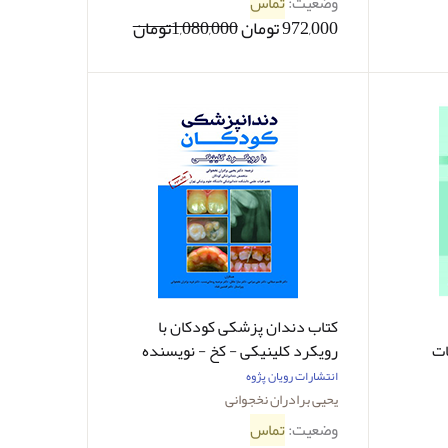
وضعیت:
تماس
972,000 تومان
1,080,000تومان
کتاب دندان پزشکی کودکان با
ات
رویکرد کلینیکی - کخ - نویسنده
کان -
دکتر یحیی برادران نخجوانی
انتشارات رویان پژوه
ورهاشمی
یحیی برادران نخجوانی
وضعیت:
تماس