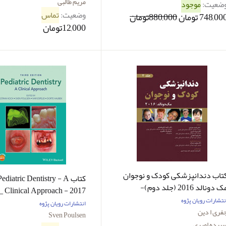
مریم طالبی
ضعیت:
موجود
وضعیت:
تماس
748,00 تومان
880,000تومان
12,000تومان
تاب دندانپزشکی کودک و نوجوان
کتاب Pediatric Dentistry - A
مک دونالد 2016 (جلد دوم)-
 - 2017
نویسنده جفری ا دین-مترجم راضیه
نتشارات رویان پژوه
 Poulsen - Dorte Haubek -
انتشارات رویان پژوه
باریان
فری ا دین
Goran Koch - Ivar Espelid
Sven Poulsen
پیده امیری