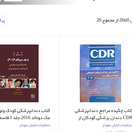
وع 26
پر
تاب چکیده مراجع دندانپزشکی
کتاب دندانپزشکی کودک ونو
CDR دندان پزشکی کودکان از
مک دونالد 2016 جلد 1 قاسم میقانی
وزادی تا نوجوانی پینکهام نواک
نتشارات شایان نمودار
انتشارات شایان نمودار
201
یده فاطمه پاچناری