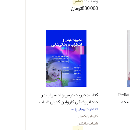
وضعیت:
تماس
830,000تومان
Pediatr
کتاب مدیریت ترس و اضطراب در
th - نویسنده
دندانپزشکی کارولین کمبل شهاب
دانشور
انتشارات رویان پژوه
کارولین کمبل
شهاب دانشور