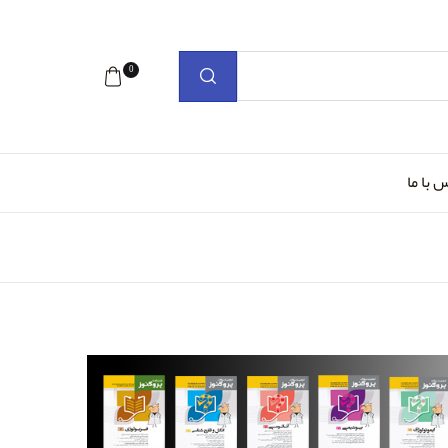
0
 با ما