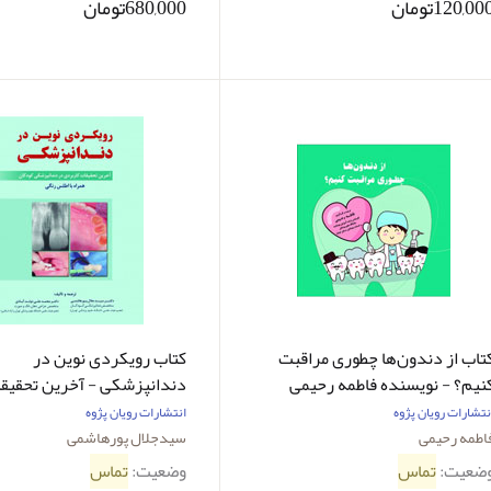
120,00تومان
680,000تومان
تاب از دندون‌ها چطوری مراقبت
کتاب رویکردی نوین در
نیم؟ - نویسنده فاطمه رحیمی
دندانپزشکی - آخرین تحقیق
کاربردی در دندانپزشکی کود
نتشارات رویان پژوه
انتشارات رویان پژوه
نویسنده دکتر سیدجلال پ
اطمه رحیمی
سیدجلال پورهاشمی
، دکتر محمدعلی دولت آبادی
ضعیت:
تماس
وضعیت:
تماس