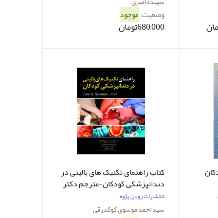
سپیده امیری
وضعیت:
موجود
680,000تومان
کان
کتاب راهنمای تکنیک های بالینی در
دندانپزشکی کودکان-مترجم دکتر
سید احمد موسوی گوگدرقی و
انتشارات رویان پژوه
همکاران
سید احمد موسوی گوگدرقی