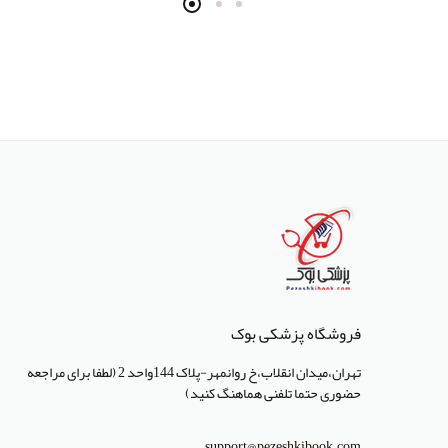
انتشارات سرونگار
انتشارات بشری
انتشارات پژوهشگاه ملی مهندسی
ژنتیک و زیست فناوری
انتشارات جعفری
انتشارات صبورا
انتشارات کتاب میر
انتشارات آبژ
انتشارات آنا طب
فروشگاه پزشکی بوک
انتشارات جهاد دانشگاهی تهران
تهران،میدان انقلاب،خ روانمهر-پلاک 144واحد 2 (لطفا برای مراجعه
حضوری حتما تلفنی هماهنگ کنید)
انتشارات دانشگاه تهران
انتشارات دانشگاه شهید باهنر کرمان
support@pezeshkibook.com