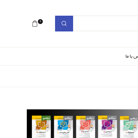
0
 با ما