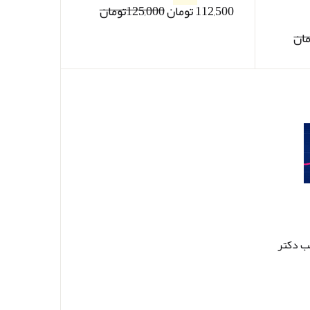
112,500 تومان
125,000تومان
ب دکتر