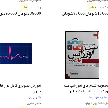
ضعیت:
تماس
وضعیت:
تماس
316,00 تومان
395,000تومان
236,000 تومان
295,000تومان
جموعه فیلم های آموزشی طب
آموزش تصویری کامل نوار قل
اورژانس - ۱۳۰ ساعت فیلم
مجری
موزشی-نویسنده دکتر عزت الله
نتشارات آرتین طب
دکتر مجری
هزادی نیا
زت الله بهزادی نیا
دکتر مجری