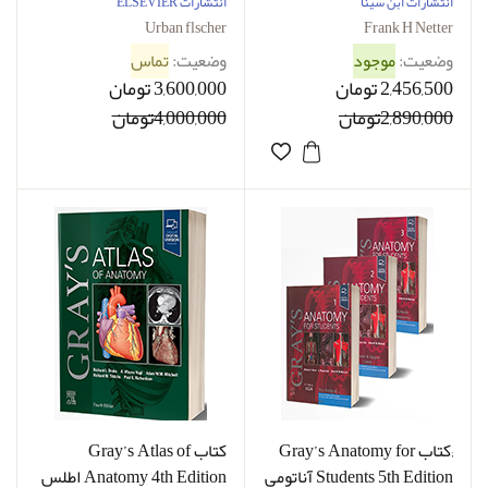
آناتومی نتر 2023 گلاسه
Anatomy Sobotta - 3 vol -
انتشارات ابن سینا
انتشارات ELSEVIER
رنگی بدون اپدیکس بدون
Offset 2018
Urban flscher
Frank H Netter
قاب
وضعیت:
موجود
وضعیت:
تماس
2,456,500 تومان
3,600,000 تومان
2,890,000تومان
4,000,000تومان
;کتاب Gray’s Anatomy for
کتاب Gray’s Atlas of
Students 5th Edition آناتومی
Anatomy 4th Edition اطلس