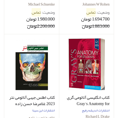
آناتومی سر و گردن تیمه
Michael Schuenke
Johannes W Rohen
2025
وضعیت:
تماس
وضعیت:
تماس
1,694,700 تومان
1,980,000 تومان
1,883,000تومان
2,200,000تومان
کتاب انگلیسی آناتومی گری
کتاب اطلس جیبی آناتومی نتر
Gray's Anatomy for
2023 غلامرضا حسن زاده
Students 5th Edition 2024
انتشارات اندیشه رفیع
انتشارات ابن سینا
Richard L Drake
غلامرضا حسن زاده