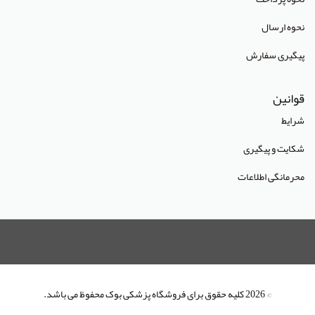
انتشارات آراه
نحوه ارسال
انتشارات آریا طب
پیگیری سفارش
انتشارات آریانگار
قوانین
انتشارات آرین پژوهش
شرایط
انتشارات آوا کتاب
شکایت و پیگیری
انتشارات آییژ
محرمانگی اطلاعات
انتشارات آئین طب
انتشارات ابن سینا
انتشارات احمدی پور
انتشارات ارشدان
انتشارات اسرار طب
© 2026 کلیه حقوق برای فروشگاه پزشکی بوک محفوظ می باشد.