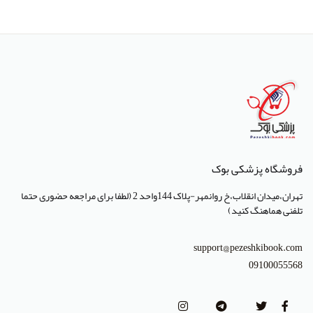
انتشارات پژوهشگاه ملی مهندسی ژنتیک و زیست فناوری
انتشارات جعفری
انتشارات صبورا
انتشارات کتاب میر
انتشارات آبژ
انتشارات آنا طب
فروشگاه پزشکی بوک
انتشارات جهاد دانشگاهی تهران
تهران،میدان انقلاب،خ روانمهر-پلاک 144واحد 2 (لطفا برای مراجعه حضوری حتما
انتشارات دانشگاه تهران
تلفنی هماهنگ کنید)
انتشارات دانشگاه شهید باهنر کرمان
support@pezeshkibook.com
انتشارات طرلان
09100055568
انتشارات علمیران