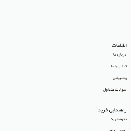
انتشارات پژوهشگاه علوم و فنون هسته ای
(Lippincott Williams & Wilkins (LWW
استدلر
انتشارات Pharmaceutical Press
اطلاعات
انتشارات Cambridge University Press
درباره ما
انتشارات CRC Press
تماس با ما
انتشارات Mcgraw Hill
پشتیبانی
انتشارات Oneworld
سوالات متداول
انتشارات Routledge
انتشارات World Scientific
راهنمایی خرید
انتشارات آبادیس طب
نحوه خرید
انتشارات آراز نوین
نحوه پرداخت