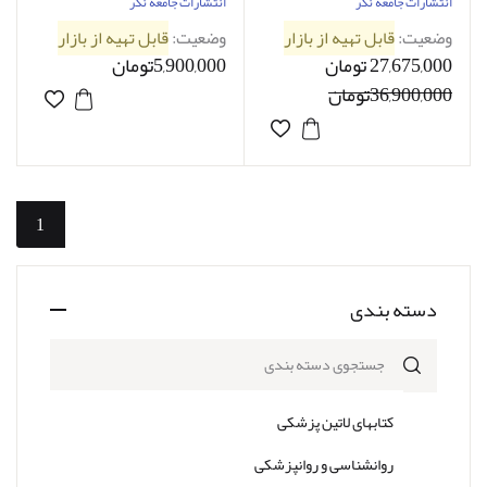
| Harrisons Principles of
طب داخلی هاریسون 2018
انتشارات جامعه نگر
انتشارات جامعه نگر
Internal Medicine
کاغذ تحریر | Harrisons
وضعیت:
قابل تهیه از بازار
وضعیت:
قابل تهیه از بازار
Principles of Internal
27,675,000 تومان
5,900,000تومان
Medicine |
36,900,000تومان
1
دسته بندی
جستجوی دسته بندی
کتابهای لاتین پزشکی
روانشناسی و روانپزشکی