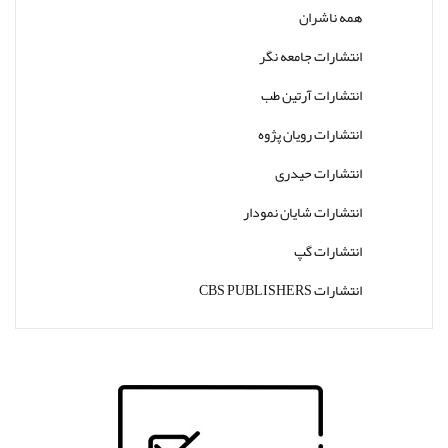
همه ناشران
انتشارات جامعه نگر
انتشارات آرتین طب
انتشارات رویان پژوه
انتشارات حیدری
انتشارات شایان نمودار
انتشارات گپ
انتشارات CBS PUBLISHERS
انتشارات Thieme
انتشارات W. W. Norton & Company
انتشارات Wolters Kluwer
انتشارات ارجمند