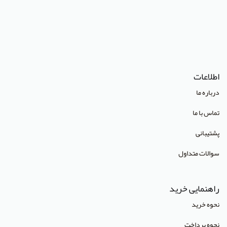
(Lippincott Williams & Wilkins (LWW
استدلر
انتشارات Pharmaceutical Press
اطلاعات
انتشارات Cambridge University Press
درباره ما
انتشارات CRC Press
تماس با ما
انتشارات Mcgraw Hill
پشتیبانی
انتشارات Oneworld
سوالات متداول
انتشارات Routledge
انتشارات World Scientific
راهنمایی خرید
انتشارات آبادیس طب
نحوه خرید
انتشارات آراز نوین
نحوه پرداخت