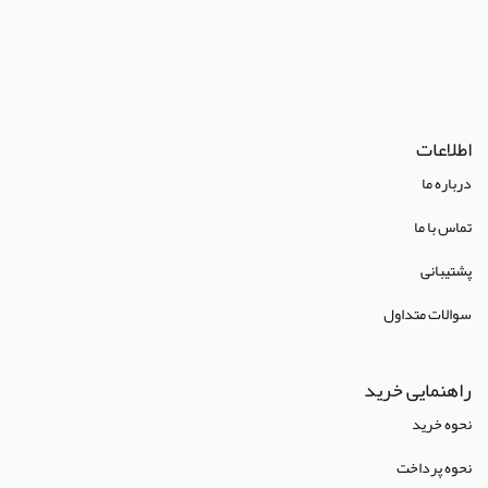
(Lippincott Williams & Wilkins (LWW
استدلر
انتشارات Pharmaceutical Press
اطلاعات
انتشارات Cambridge University Press
درباره ما
انتشارات CRC Press
تماس با ما
انتشارات Mcgraw Hill
پشتیبانی
انتشارات Oneworld
سوالات متداول
انتشارات Routledge
انتشارات World Scientific
راهنمایی خرید
انتشارات آبادیس طب
نحوه خرید
انتشارات آراز نوین
نحوه پرداخت