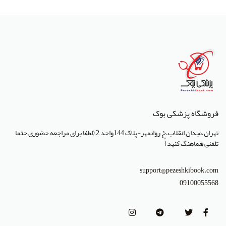
انتشارات پژوهشگاه ملی مهندسی ژنتیک و زیست فناوری
انتشارات جعفری
انتشارات صبورا
انتشارات کتاب میر
انتشارات آبژ
انتشارات آنا طب
فروشگاه پزشکی بوک
انتشارات جهاد دانشگاهی تهران
تهران،میدان انقلاب،خ روانمهر-پلاک 144واحد 2 (لطفا برای مراجعه حضوری حتما
انتشارات دانشگاه تهران
تلفنی هماهنگ کنید)
انتشارات دانشگاه شهید باهنر کرمان
support@pezeshkibook.com
انتشارات طرلان
09100055568
انتشارات علمیران
انتشارات پژوهشگاه علوم و فنون هسته ای