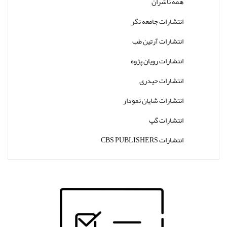
همه ناشران
انتشارات جامعه نگر
انتشارات آرتین طب
انتشارات رویان پژوه
انتشارات حیدری
انتشارات شایان نمودار
انتشارات گپ
انتشارات CBS PUBLISHERS
انتشارات Thieme
انتشارات W. W. Norton & Company
انتشارات Wolters Kluwer
انتشارات ارجمند