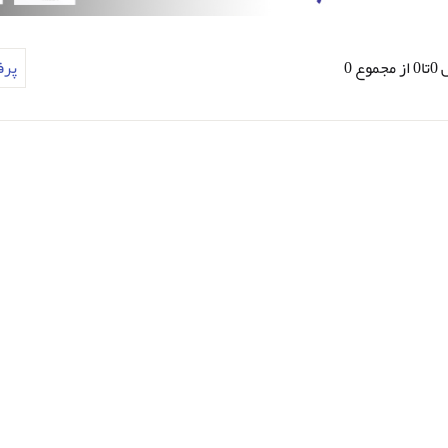
وع 0
پر