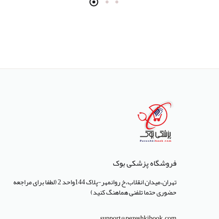
انتشارات سرونگار
انتشارات بشری
انتشارات پژوهشگاه ملی مهندسی
ژنتیک و زیست فناوری
انتشارات جعفری
انتشارات صبورا
انتشارات کتاب میر
انتشارات آبژ
انتشارات آنا طب
فروشگاه پزشکی بوک
انتشارات جهاد دانشگاهی تهران
تهران،میدان انقلاب،خ روانمهر-پلاک 144واحد 2 (لطفا برای مراجعه
حضوری حتما تلفنی هماهنگ کنید)
انتشارات دانشگاه تهران
انتشارات دانشگاه شهید باهنر کرمان
support@pezeshkibook.com