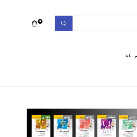
0
 با ما