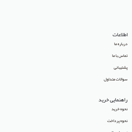
(Lippincott Williams & Wilkins (LWW
استدلر
انتشارات Pharmaceutical Press
اطلاعات
انتشارات Cambridge University Press
درباره ما
انتشارات CRC Press
تماس با ما
انتشارات Mcgraw Hill
پشتیبانی
انتشارات Oneworld
سوالات متداول
انتشارات Routledge
انتشارات World Scientific
راهنمایی خرید
انتشارات آبادیس طب
نحوه خرید
انتشارات آراز نوین
نحوه پرداخت
انتشارات آراه