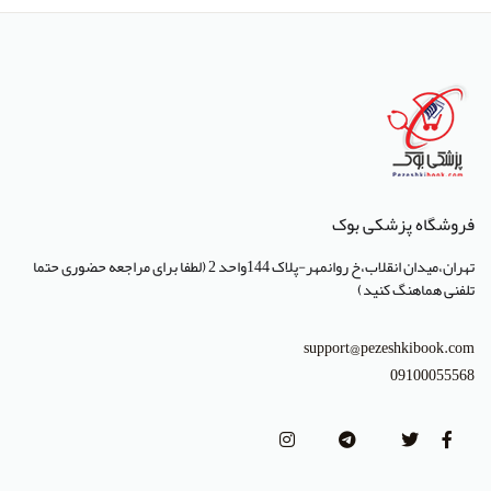
انتشارات جعفری
انتشارات صبورا
انتشارات کتاب میر
انتشارات آبژ
انتشارات آنا طب
فروشگاه پزشکی بوک
انتشارات جهاد دانشگاهی تهران
تهران،میدان انقلاب،خ روانمهر-پلاک 144واحد 2 (لطفا برای مراجعه حضوری حتما
انتشارات دانشگاه تهران
تلفنی هماهنگ کنید)
انتشارات دانشگاه شهید باهنر کرمان
support@pezeshkibook.com
انتشارات طرلان
09100055568
انتشارات علمیران
انتشارات پژوهشگاه علوم و فنون هسته ای