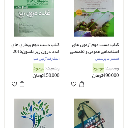
کتاب دست دوم آزمون های
کتاب دست دوم بیماری های
استخدامی عمومی و تخصصی
غدد درون ریز نلسون2016
اتاق عمل فاطمه نژادقنبری -
ترجمه علی طالع - در حد نو
انتشارات پرستش
انتشارات آرتین طب
در حد نو
وضعیت:
موجود
وضعیت:
موجود
490,000تومان
150,000تومان