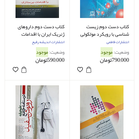
کتاب دست دوم زیست
کتاب دست دوم داروهای
شناسی با رویکرد مولکولی
ژنریک ایران با اقدامات
ترجمه علی آل احمد و
پرستاری احمدرضا دهپور -
انتشارات فاطمی
انتشارات اندیشه رفیع
همکاران جلد اول - در حد نو
در حد نو
وضعیت:
موجود
وضعیت:
موجود
790,000تومان
590,000تومان