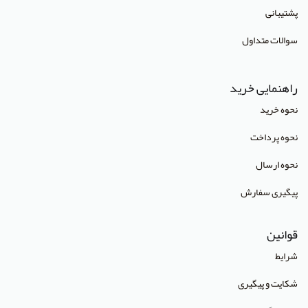
پشتیبانی
انتشارات Oneworld
سوالات متداول
انتشارات Routledge
انتشارات World Scientific
راهنمایی خرید
انتشارات آبادیس طب
نحوه خرید
انتشارات آراز نوین
نحوه پرداخت
انتشارات آراه
نحوه ارسال
انتشارات آریا طب
پیگیری سفارش
انتشارات آریانگار
قوانین
انتشارات آرین پژوهش
شرایط
انتشارات آوا کتاب
شکایت و پیگیری
انتشارات آییژ