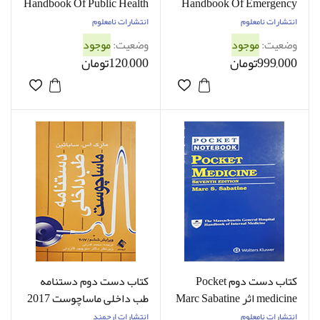
Handbook Of Public Health
Handbook Of Emergency
Medicine - در حد نو
Practice - در حد نو
انتشارات نامعلوم
انتشارات نامعلوم
وضعیت:
موجود
وضعیت:
موجود
999,000تومان
120,000تومان
کتاب دست دوم Pocket
کتاب دست دوم دستنامه
medicine اثر Marc Sabatine
طب داخلی ماساچوست 2017
- در حد نو
مارک اس ساباتین ترجمه
انتشارات نامعلوم
انتشارات ارجمند