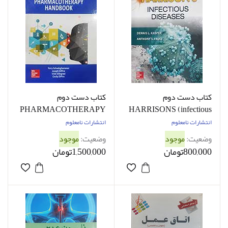
کتاب دست دوم
کتاب دست دوم
PHARMACOTHERAPY
HARRISONS (infectious
HANDBOOK Eleventh
diseases) 3rd edition Dennis
انتشارات نامعلوم
انتشارات نامعلوم
kasper - کاملا نو
edition By Terry
وضعیت:
موجود
وضعیت:
موجود
schwinghammer - کاملا نو
800,000تومان
1,500,000تومان