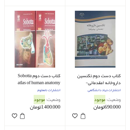
کتاب دست دوم تکنسین
کتاب دست دوم Sobotta
داروخانه (مقدماتی-
atlas of human anatomy
پیشرفته)
دوره دو جلدی - در حد نو
انتشارات جهاد دانشگاهی
انتشارات نامعلوم
وضعیت:
موجود
وضعیت:
موجود
690,000تومان
1,400,000تومان