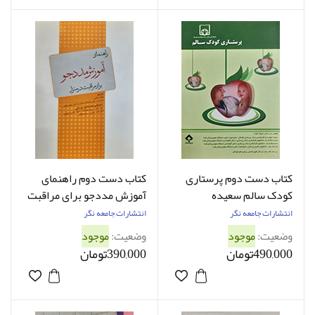
کتاب دست دوم پرستاری
کتاب دست دوم راهنمای
کودک سالم سعیده
آموزش مددجو برای مراقبت
جعفرزاده - کاملا نو
در منزل ترجمه فاطمه علایی
انتشارات جامعه نگر
انتشارات جامعه نگر
- کاملا نو
وضعیت:
موجود
وضعیت:
موجود
490,000تومان
390,000تومان