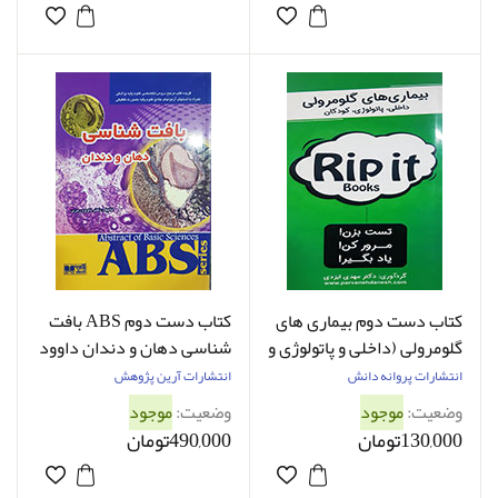
کتاب دست دوم بیماری های
کتاب دست دوم ABS بافت
گلومرولی (داخلی و پاتولوژی و
شناسی دهان و دندان داوود
کودکان) مهدی ایزدی - کاملا
رمزی - کاملا نو
انتشارات پروانه دانش
انتشارات آرین پژوهش
نو
وضعیت:
موجود
وضعیت:
موجود
130,000تومان
490,000تومان