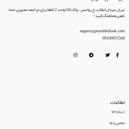
انتشارات جهاد دانشگاهی تهران
تهران،میدان انقلاب،خ روانمهر-پلاک 144واحد 2 (لطفا برای مراجعه حضوری حتما
انتشارات دانشگاه تهران
تلفنی هماهنگ کنید)
انتشارات دانشگاه شهید باهنر کرمان
support@pezeshkibook.com
انتشارات طرلان
09100055568
انتشارات علمیران
انتشارات پژوهشگاه علوم و فنون هسته ای
(Lippincott Williams & Wilkins (LWW
استدلر
انتشارات Pharmaceutical Press
اطلاعات
انتشارات Cambridge University Press
درباره ما
انتشارات CRC Press
تماس با ما
انتشارات Mcgraw Hill