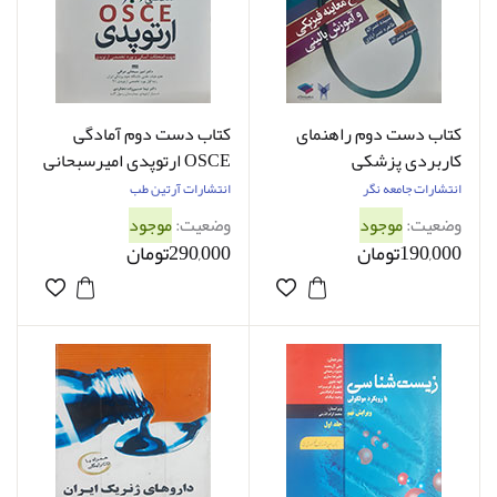
کتاب دست دوم راهنمای
کتاب دست دوم آمادگی
کاربردی پزشکی
OSCE ارتوپدی امیرسبحانی
بالینی(راهنمای جامع معاینه
عراقی - در حد نو
انتشارات جامعه نگر
انتشارات آرتین طب
فیزیکی و آموزش بالینی)
وضعیت:
موجود
وضعیت:
موجود
ترجمه سپیده نصرالله - در
190,000تومان
290,000تومان
حد نو