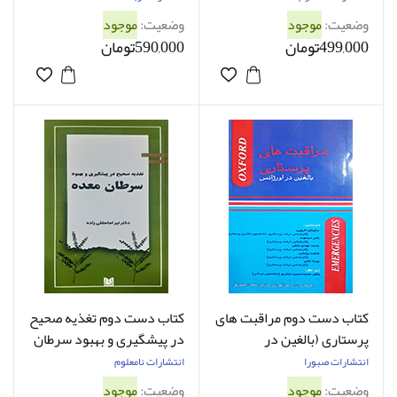
محمدقدرتی - کاملا نو
وضعیت:
موجود
وضعیت:
موجود
499,000تومان
590,000تومان
کتاب دست دوم مراقبت های
کتاب دست دوم تغذیه صحیح
پرستاری (بالغین در
در پیشگیری و بهبود سرطان
اورژانس) سلیمان نارویی -
معده نیر امامقلی زاده - کاملا
انتشارات صبورا
انتشارات نامعلوم
کاملا نو
نو
وضعیت:
موجود
وضعیت:
موجود