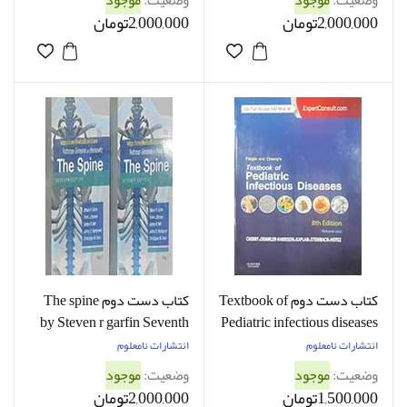
وضعیت:
موجود
وضعیت:
موجود
حد نو
2,000,000تومان
2,000,000تومان
کتاب دست دوم Textbook of
کتاب دست دوم The spine
by Steven r garfin Seventh
Pediatric infectious diseases
by Cherry 8th edition - در
edition part1 and part 2 - در
انتشارات نامعلوم
انتشارات نامعلوم
حد نو
حد نو
وضعیت:
موجود
وضعیت:
موجود
1,500,000تومان
2,000,000تومان