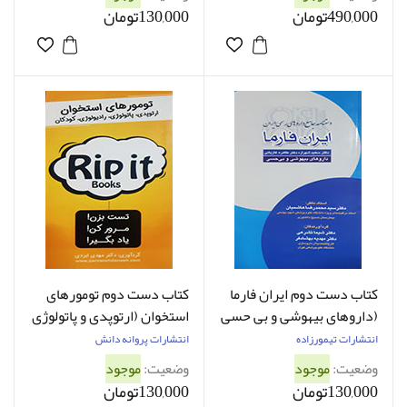
490,000تومان
130,000تومان
کتاب دست دوم ایران فارما
کتاب دست دوم تومورهای
(داروهای بیهوشی و بی حسی
استخوان (ارتوپدی و پاتولوژی
) سیدمحمدرضا هاشمیان -
و رادیولوژی و کودکان) مهدی
انتشارات تیمورزاده
انتشارات پروانه دانش
کاملا نو
ایزدی - کاملا نو
وضعیت:
موجود
وضعیت:
موجود
130,000تومان
130,000تومان