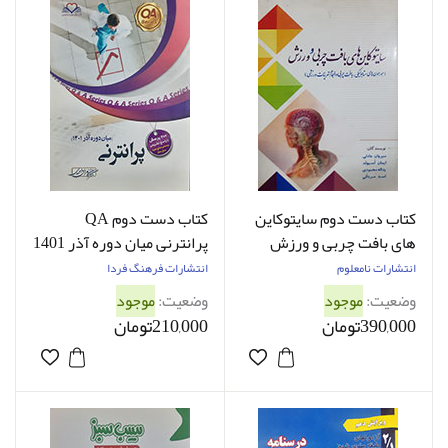
کتاب دست دوم سایتوکاین
کتاب دست دوم QA
های بافت چربی و ورزش
پرانترنی میان دوره آذر 1401
سیروان عادلی - کاملا نو
کامران احمدی - کاملا نو
انتشارات نامعلوم
انتشارات فرهنگ فردا
وضعیت:
موجود
وضعیت:
موجود
390,000تومان
210,000تومان