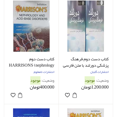
کتاب دست دوم فرهنگ
کتاب دست دوم
پزشکی دورلند با متن فارسی
HARRISONS (nephrology
از بهرام قاضی جهانی دوره دو
and acid-base disorders)
انتشارات گلبان
انتشارات نامعلوم
جلدی - در حد نو
3rd edition Larry jameson -
وضعیت:
موجود
وضعیت:
موجود
کاملا نو
1,200,000تومان
400,000تومان