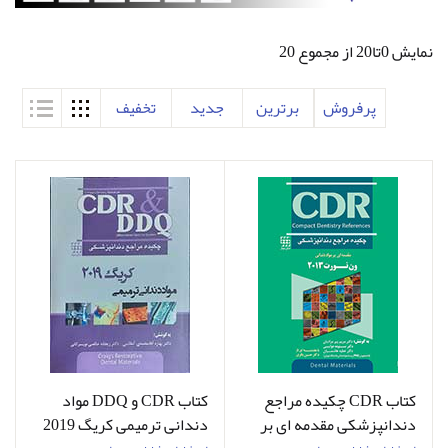
نمایش 0تا20 از مجموع 20
پرفروش
برترین
جدید
تخفیف
کتاب CDR چکیده مراجع
کتاب CDR و DDQ مواد
دندانپزشکی مقدمه ای بر
دندانی ترمیمی کریگ 2019