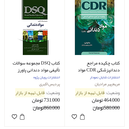
کتاب چکیده مراجع
کتاب DSQ مجموعه سوالات
دندانپزشکی CDR مواد
تألیفی مواد دندانی پاورز
دندانی پاورز مریم پیر
2017 و ون نورت 2013 ویژه
انتشارات شایان نمودار
انتشارات رویان پژوه
مرادیان
آزمون دستیاری
مریم پیر مرادیان
پردیس اکبری
وضعیت:
قابل تهیه از بازار
وضعیت:
قابل تهیه از بازار
464,000 تومان
731,000 تومان
580,000تومان
860,000تومان