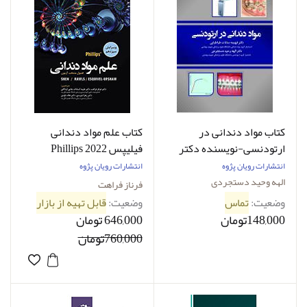
کتاب مواد دندانی در
کتاب علم مواد دندانی
ارتودنسی-نویسنده دکتر
فیلیپس Phillips 2022
الهه وحید دستجردی
انتشارات رویان پژوه
انتشارات رویان پژوه
الهه وحید دستجردی
فرناز فراهت
وضعیت:
تماس
وضعیت:
قابل تهیه از بازار
148,000تومان
646,000 تومان
760,000تومان