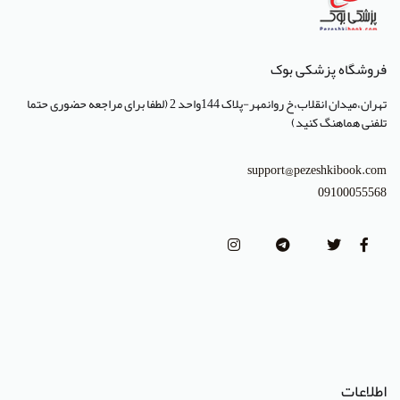
انتشارات آبژ
انتشارات آنا طب
فروشگاه پزشکی بوک
انتشارات جهاد دانشگاهی تهران
تهران،میدان انقلاب،خ روانمهر-پلاک 144واحد 2 (لطفا برای مراجعه حضوری حتما
انتشارات دانشگاه تهران
تلفنی هماهنگ کنید)
انتشارات دانشگاه شهید باهنر کرمان
support@pezeshkibook.com
انتشارات طرلان
09100055568
انتشارات علمیران
انتشارات پژوهشگاه علوم و فنون هسته ای
(Lippincott Williams & Wilkins (LWW
استدلر
انتشارات Pharmaceutical Press
اطلاعات
انتشارات Cambridge University Press