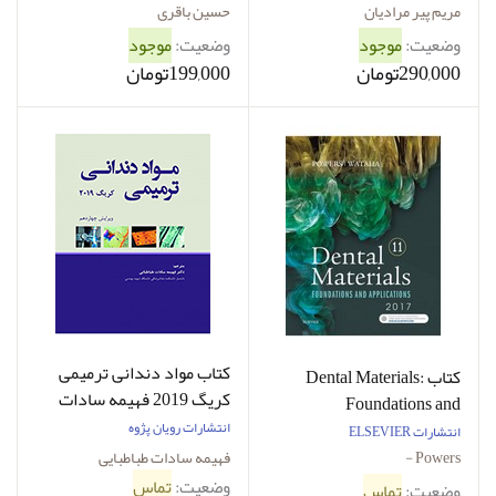
مریم پیر مرادیان
حسین باقری
وضعیت:
موجود
وضعیت:
موجود
290,000تومان
199,000تومان
کتاب مواد دندانی ترمیمی
کتاب Dental Materials:
کریگ 2019 فهیمه سادات
Foundations and
طباطبایی - تمام رنگی
Applications POWERS
انتشارات رویان پژوه
انتشارات ELSEVIER
(Eleventh Edition) مواد
Powers -
فهیمه سادات طباطبایی
دندانی پاورز
وضعیت:
تماس
وضعیت:
تماس