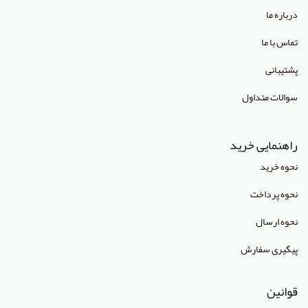
درباره ما
انتشارات CRC Press
تماس با ما
انتشارات Mcgraw Hill
پشتیبانی
انتشارات Oneworld
سوالات متداول
انتشارات Routledge
انتشارات World Scientific
راهنمایی خرید
انتشارات آبادیس طب
نحوه خرید
انتشارات آراز نوین
نحوه پرداخت
انتشارات آراه
نحوه ارسال
انتشارات آریا طب
پیگیری سفارش
انتشارات آریانگار
قوانین
انتشارات آرین پژوهش