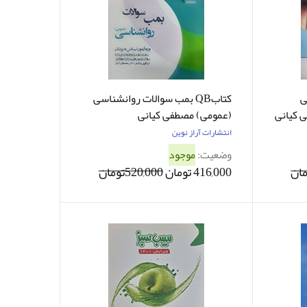
ی
کتابQB بمب سوالات روانشناسی
 کیانی
(عمومی) مصطفی کیانی
انتشارات آراز نوین
وضعیت:
موجود
416,000 تومان
520,000تومان