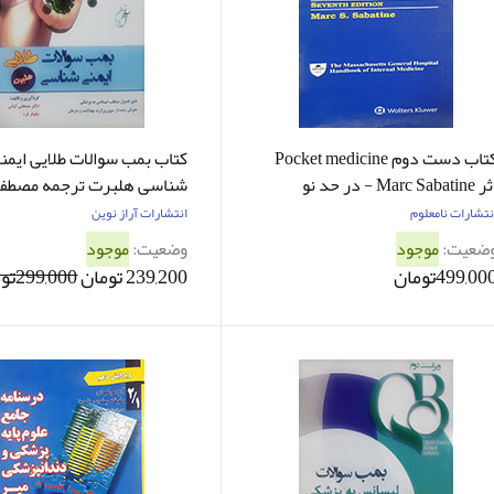
کتاب دست دوم Pocket medicine
کتاب بمب سوالات طلایی ایمن
Marc Sabatin - در حد نو
شناسی هلبرت ترجمه مصطفی
نتشارات نامعلوم
انتشارات آراز نوین
ضعیت:
موجود
وضعیت:
موجود
499,00تومان
239,200 تومان
299,000تومان