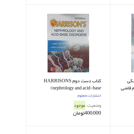
کی
کتاب دست دوم HARRISONS
م قاضی
(nephrology and acid-base
 نو
disorders) 3rd edition Larry
انتشارات نامعلوم
jameson - کاملا نو
وضعیت:
موجود
400,000تومان