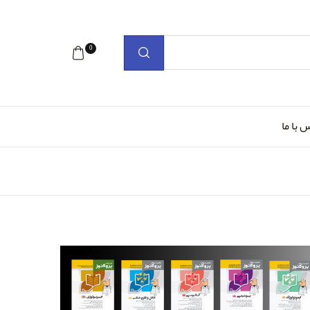
0
 با ما