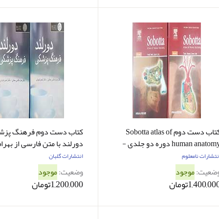
کتاب دست دوم Sobotta atlas of
کتاب دست دوم فرهنگ پزش
human anatomy دوره دو جلدی -
دورلند با متن فارسی از بهرا
ر حد نو
جهانی دوره دو جلدی - در حد
نتشارات نامعلوم
انتشارات گلبان
ضعیت:
موجود
وضعیت:
موجود
1,400,00تومان
1,200,000تومان