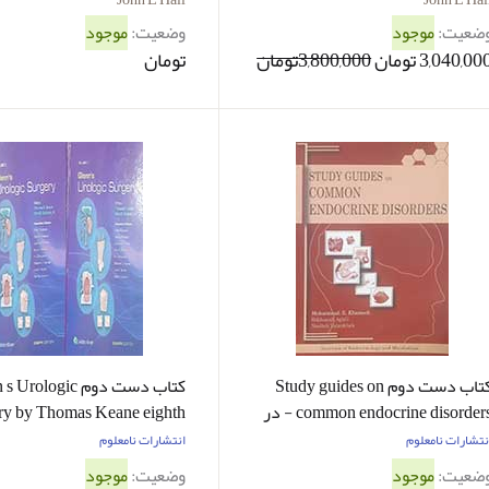
ضعیت:
موجود
وضعیت:
موجود
3,040,00 تومان
3,800,000تومان
تومان
کتاب دست دوم Study guides on
کتاب دست دوم rologic
common endocrine disorders - در
ry by Thomas Keane eighth
د نو
edition Vol1 and Vol2 - در حد نو
نتشارات نامعلوم
انتشارات نامعلوم
ضعیت:
موجود
وضعیت:
موجود