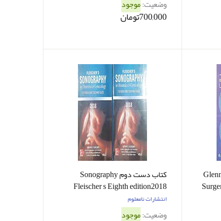
وضعیت:
موجود
700,000تومان
Glenn s U
کتاب دست دوم Sonography
Fleischer s Eighth edition2018
Surge
Vol1 and Vol2 - در حد نو
انتشارات نامعلوم
وضعیت:
موجود