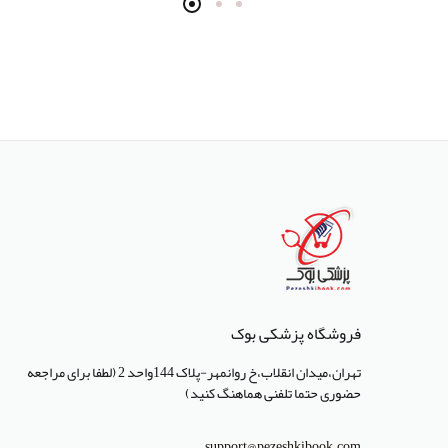
انتشارات سرونگار
انتشارات بشری
انتشارات پژوهشگاه ملی مهندسی
ژنتیک و زیست فناوری
انتشارات جعفری
انتشارات صبورا
انتشارات کتاب میر
انتشارات آبژ
انتشارات آنا طب
فروشگاه پزشکی بوک
انتشارات جهاد دانشگاهی تهران
تهران،میدان انقلاب،خ روانمهر-پلاک 144واحد 2 (لطفا برای مراجعه
حضوری حتما تلفنی هماهنگ کنید)
انتشارات دانشگاه تهران
انتشارات دانشگاه شهید باهنر کرمان
support@pezeshkibook.com