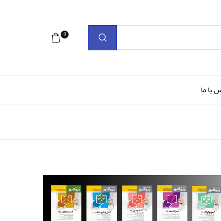
0
 با ما