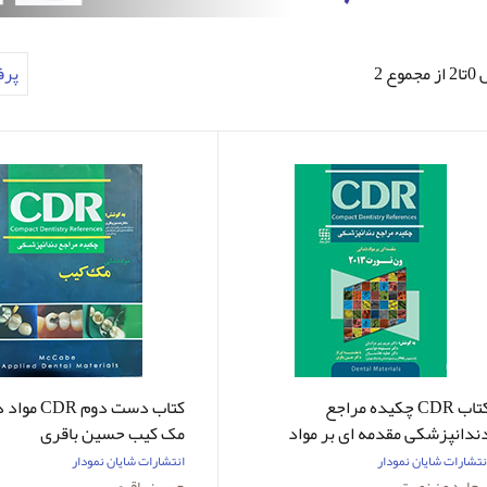
وع 2
پر
کتاب CDR چکیده مراجع
کتاب دست دوم R
ندانپزشکی مقدمه ای بر مواد
مک کیب حسین باقری
ندانی ون نورت 2013
نتشارات شایان نمودار
انتشارات شایان نمودار
یچارد ون نورت
حسین باقری