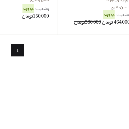
سین باقری
وضعیت:
موجود
ضعیت:
موجود
150,000تومان
464,00 تومان
580,000تومان
1