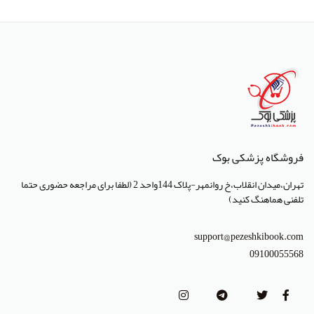
انتشارات پژوهشگاه ملی مهندسی ژنتیک و زیست فناوری
انتشارات جعفری
انتشارات صبورا
انتشارات کتاب میر
انتشارات آبژ
انتشارات آنا طب
فروشگاه پزشکی بوک
انتشارات جهاد دانشگاهی تهران
تهران،میدان انقلاب،خ روانمهر-پلاک 144واحد 2 (لطفا برای مراجعه حضوری حتما
انتشارات دانشگاه تهران
تلفنی هماهنگ کنید)
انتشارات دانشگاه شهید باهنر کرمان
support@pezeshkibook.com
انتشارات طرلان
09100055568
انتشارات علمیران
انتشارات پژوهشگاه علوم و فنون هسته ای