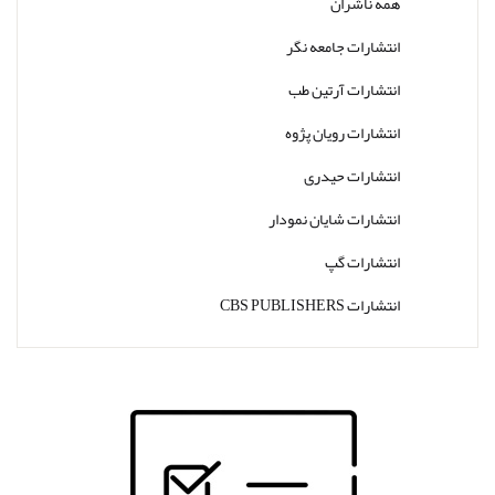
همه ناشران
انتشارات جامعه نگر
انتشارات آرتین طب
انتشارات رویان پژوه
انتشارات حیدری
انتشارات شایان نمودار
انتشارات گپ
انتشارات CBS PUBLISHERS
انتشارات Thieme
انتشارات W. W. Norton & Company
انتشارات Wolters Kluwer
انتشارات ارجمند