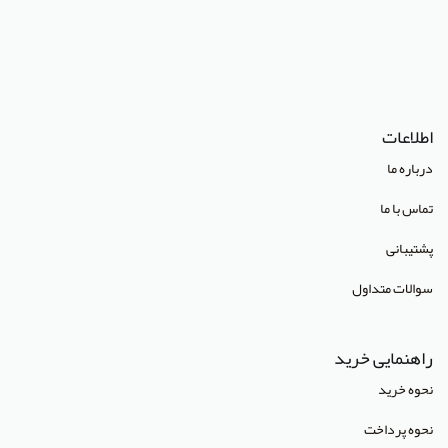
(Lippincott Williams & Wilkins (LWW
استدلر
انتشارات Pharmaceutical Press
اطلاعات
انتشارات Cambridge University Press
درباره ما
انتشارات CRC Press
تماس با ما
انتشارات Mcgraw Hill
پشتیبانی
انتشارات Oneworld
سوالات متداول
انتشارات Routledge
انتشارات World Scientific
راهنمایی خرید
انتشارات آبادیس طب
نحوه خرید
انتشارات آراز نوین
نحوه پرداخت