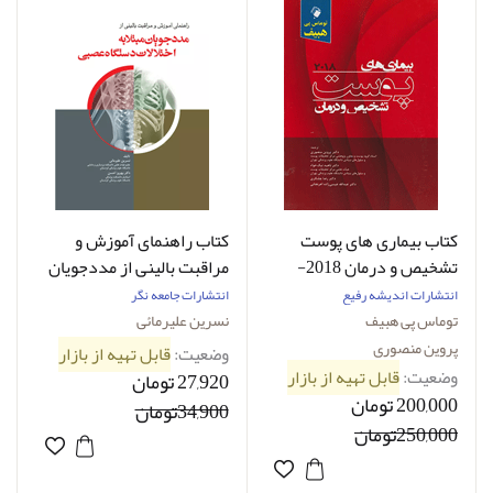
کتاب بیماری های پوست
کتاب راهنمای آموزش و
تشخیص و درمان 2018-
مراقبت بالینی از مددجویان
هبیف_تألیف توماس پی.
مبتلا به اختلالات دستگاه
انتشارات اندیشه رفیع
انتشارات جامعه نگر
هبیف ترجمه پروین منصوری
عصبی -نویسنده نسرین
توماس پی هبیف
نسرین علیرمائی
علیرمایی
پروین منصوری
وضعیت:
قابل تهیه از بازار
وضعیت:
قابل تهیه از بازار
27,920 تومان
200,000 تومان
34,900تومان
250,000تومان