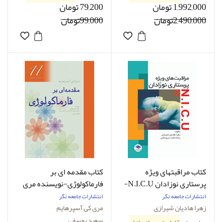
1,992,000 تومان
79,200 تومان
2,490,000تومان
99,000تومان
کتاب مراقبتهای ویژه
کتاب مقدمه ای بر
پرستاری نوزادان N.I.C.U-
فارماکولوژی-نویسنده مری
نویسنده زهرا هادیان
کی آسپرهایم-ترجمه دکتر
انتشارات جامعه نگر
انتشارات جامعه نگر
شیرازی
سعید یوسفی
زهرا هادیان شیرازی
مری کی آسپرهایم
سعید یوسفی