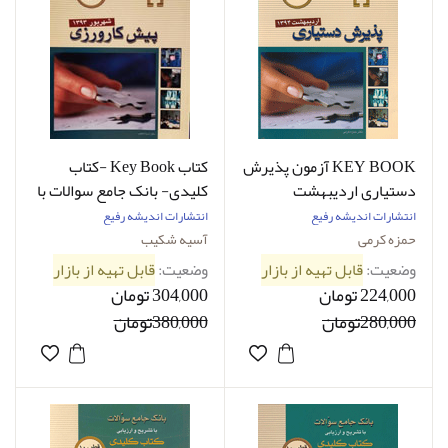
KEY BOOK آزمون پذیرش
کتاب Key Book -کتاب
دستیاری اردیبهشت
کلیدی- بانک جامع سوالات با
1394_تألیف حمزه کرمی‌
تشریح و ارزیابی پیش
انتشارات اندیشه رفیع
انتشارات اندیشه رفیع
کارورزی شهریور 1393-قطب
حمزه کرمی
آسیه شکیب
10کشوری
وضعیت:
قابل تهیه از بازار
وضعیت:
قابل تهیه از بازار
224,000 تومان
304,000 تومان
280,000تومان
380,000تومان