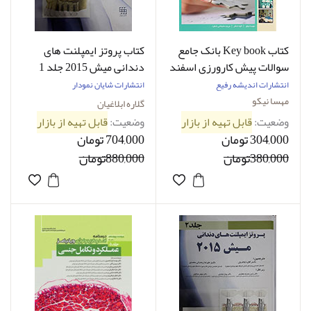
کتاب Key book بانک جامع
کتاب پروتز ایمپلنت های
سوالات پیش کارورزی اسفند
دندانی میش 2015 جلد 1
96 قطب 3، 4، 5
انتشارات اندیشه رفیع
انتشارات شایان نمودار
مهسا نیکو
گلاره ابلاغیان
وضعیت:
قابل تهیه از بازار
وضعیت:
قابل تهیه از بازار
304,000 تومان
704,000 تومان
380,000تومان
880,000تومان