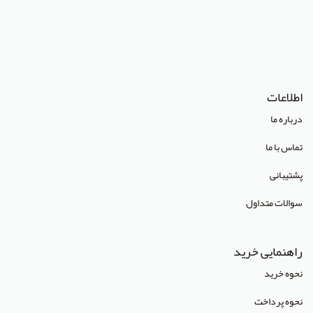
(Lippincott Williams & Wilkins (LWW
استدلر
انتشارات Pharmaceutical Press
اطلاعات
انتشارات Cambridge University Press
درباره ما
انتشارات CRC Press
تماس با ما
انتشارات Mcgraw Hill
پشتیبانی
انتشارات Oneworld
سوالات متداول
انتشارات Routledge
انتشارات World Scientific
راهنمایی خرید
انتشارات آبادیس طب
نحوه خرید
انتشارات آراز نوین
نحوه پرداخت