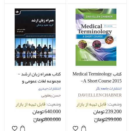
کتاب Medical Terminology
کتاب همراه زبان ارشد -
A Short Course 2015-
مجموعه لغات عمومی و
نویسنده DAVI-ELLEN
تخصصی برای زبان گروه
انتشارات جامعه نگر
انتشارات حیدری
CHABNER
علوم پزشکی-نویسنده حسن
DAVI ELLEN CHABNER
حسن یعقوبی
یعقوبی
وضعیت:
قابل تهیه از بازار
وضعیت:
قابل تهیه از بازار
239,200 تومان
640,000 تومان
299,000تومان
800,000تومان