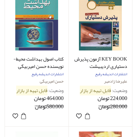
KEY BOOK آزمون پذیرش
کتاب اصول بهداشت محیط-
دستیاری اردیبهشت
نویسنده حسن امیربیگی
1395_تألیف علیرضا زادمهر
انتشارات اندیشه رفیع
انتشارات اندیشه رفیع
علیرضا زادمهر
حسن امیربیگی
وضعیت:
قابل تهیه از بازار
وضعیت:
قابل تهیه از بازار
224,000 تومان
464,000 تومان
280,000تومان
580,000تومان