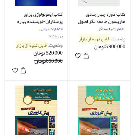
کتاب دوره چهار جلدی
کتاب ایمونولوژی برای
هاریسون جامعه نگر اصول
پرستاران-نویسنده بهاره
طب داخلی هاریسون 2018
زند و همکاران
انتشارات جامعه نگر
انتشارات حیدری
کاغذ تحریر | Harrisons
بهاره زند
وضعیت:
قابل تهیه از بازار
Principles of Internal
وضعیت:
قابل تهیه از بازار
5,900,000تومان
Medicine |
520,000 تومان
650,000تومان