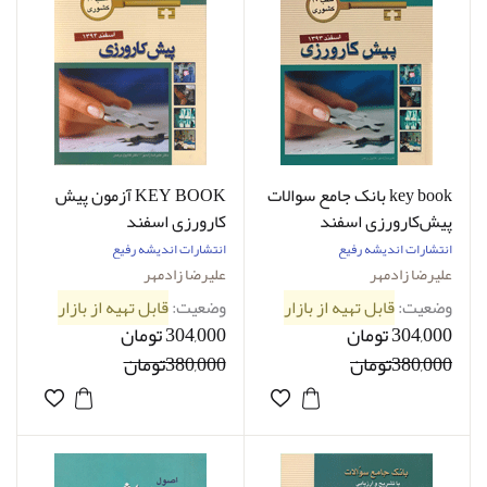
key book بانک جامع سوالات
KEY BOOK آزمون پیش
پیش‌کارورزی اسفند
کارورزی اسفند
1393_تألیف علیرضا زادمهر
1394(قطب10)_ تألیف
انتشارات اندیشه رفیع
انتشارات اندیشه رفیع
علیرضا زادمهر ، گلایول
علیرضا زادمهر
علیرضا زادمهر
برهمن
وضعیت:
قابل تهیه از بازار
وضعیت:
قابل تهیه از بازار
304,000 تومان
304,000 تومان
380,000تومان
380,000تومان