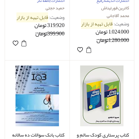
پرستاری-نویسنده دکتر
انتشارات اندیشه رفیع
انتشارات جامعه نگر
حمید حجتی
کاترین فورتیناش
حمید حجتی
محمد آقاجانی
وضعیت:
قابل تهیه از بازار
وضعیت:
قابل تهیه از بازار
319,920 تومان
1,024,000 تومان
399,900تومان
1,280,000تومان
کتاب پرستاری کودک سالم و
کتاب بانک سوالات ده سالانه