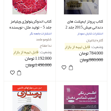
کتاب پروتز ایمپلنت های
کتاب اندوکرینولوژی ویلیامز
دندانی میش 2015 جلد 2
جلد 5 - تولید مثل-نویسنده
شلومو ملمد-مترجم دکتر ندا
انتشارات شایان نمودار
انتشارات جامعه نگر
مفتاح
شلومو ملمد
گلاره ابلاغیان
ندا مفتاح
وضعیت:
قابل تهیه از بازار
وضعیت:
قابل تهیه از بازار
784,000 تومان
1,192,000 تومان
980,000تومان
1,490,000تومان