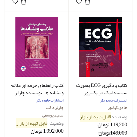
کتاب یادگیری ECG بصورت
کتاب راهنمای حرفه ای علائم
سیستماتیک در یک روز-
و نشانه ها-نویسنده چارلز
نویسنده دکتر هادی کیانور
ماکت-مترجم دکتر سعید
انتشارات جامعه نگر
انتشارات جامعه نگر
یوسفی
هادی کیانور
چارلز ماکت
سعید یوسفی
وضعیت:
قابل تهیه از بازار
وضعیت:
قابل تهیه از بازار
119,200 تومان
1,992,000 تومان
149,000تومان