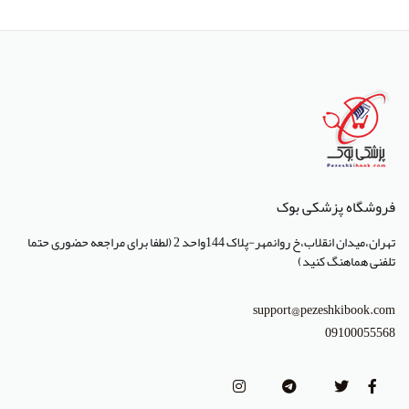
انتشارات پژوهشگاه ملی مهندسی ژنتیک و زیست فناوری
انتشارات جعفری
انتشارات صبورا
انتشارات کتاب میر
انتشارات آبژ
انتشارات آنا طب
فروشگاه پزشکی بوک
انتشارات جهاد دانشگاهی تهران
تهران،میدان انقلاب،خ روانمهر-پلاک 144واحد 2 (لطفا برای مراجعه حضوری حتما
انتشارات دانشگاه تهران
تلفنی هماهنگ کنید)
انتشارات دانشگاه شهید باهنر کرمان
support@pezeshkibook.com
انتشارات طرلان
09100055568
انتشارات علمیران
انتشارات پژوهشگاه علوم و فنون هسته ای