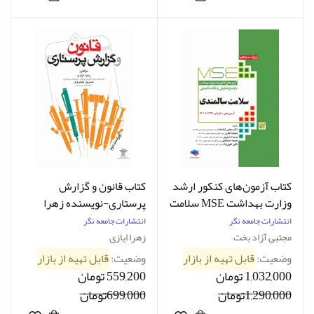
کتاب آزمون‌های کنکور ارشد
کتاب قانون و گزارش
وزارت بهداشت MSE سلامت
پرستاری-نویسنده زهرا
سالمندی-نویسنده دکتر
ایازی
انتشارات جامعه نگر
انتشارات جامعه نگر
مجتبی آزادبخت
مجتبی آزاد بخت
زهرا ایازی
وضعیت:
قابل تهیه از بازار
وضعیت:
قابل تهیه از بازار
1,032,000 تومان
559,200 تومان
1,290,000تومان
699,000تومان