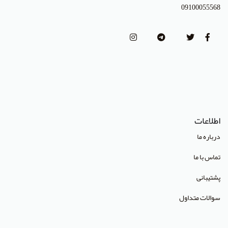
انتشارات طرلان
09100055568
انتشارات علمیران
انتشارات پژوهشگاه علوم و فنون هسته ای
(Lippincott Williams & Wilkins (LWW
استدلر
انتشارات Pharmaceutical Press
اطلاعات
انتشارات Cambridge University Press
درباره ما
انتشارات CRC Press
تماس با ما
انتشارات Mcgraw Hill
پشتیبانی
انتشارات Oneworld
سوالات متداول
انتشارات Routledge
انتشارات World Scientific