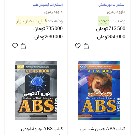
انتشارات نور دانش
انتشارات آبادیس طب
داوود رمزی
داوود رمزی
وضعیت:
موجود
وضعیت:
قابل تهیه از بازار
712,500 تومان
735,000 تومان
950,000تومان
980,000تومان
کتاب ABS جنین شناسی
کتاب ABS نوروآناتومی