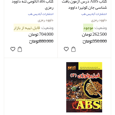
کتاب ABS درس آزمون بافت
کتاب abs آناتومی تنه داوود
شناسی جان کوئیرا داوود
رمزی
رمزی
انتشارات آبادیس طب
انتشارات آبادیس طب
داوود رمزی
داوود رمزی
وضعیت:
موجود
وضعیت:
قابل تهیه از بازار
262,500 تومان
704,000 تومان
350,000تومان
880,000تومان