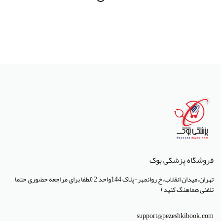
انتشارات سرونگار
انتشارات بشری
انتشارات پژوهشگاه ملی مهندسی ژنتیک و زیست فناوری
انتشارات جعفری
انتشارات صبورا
انتشارات کتاب میر
انتشارات آبژ
انتشارات آنا طب
فروشگاه پزشکی بوک
انتشارات جهاد دانشگاهی تهران
تهران،میدان انقلاب،خ روانمهر-پلاک 144واحد 2 (لطفا برای مراجعه حضوری حتما
انتشارات دانشگاه تهران
تلفنی هماهنگ کنید)
انتشارات دانشگاه شهید باهنر کرمان
support@pezeshkibook.com