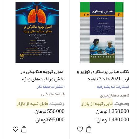
کتاب مبانی پرستاری کوزیر و
اصول تهویه مکانیکی در
ارب 2021 جلد 3 ناهید
بخش مراقبت‌های ویژه
دهقان نیری
فاطمه منجذبی-نویسنده
انتشارات اندیشه رفیع
انتشارات جامعه نگر
فاطمه منجذبی
فاطمه منجذبی
ناهید دهقان نیری
وضعیت:
قابل تهیه از بازار
وضعیت:
قابل تهیه از بازار
1,258,000 تومان
556,000 تومان
1,480,000تومان
695,000تومان