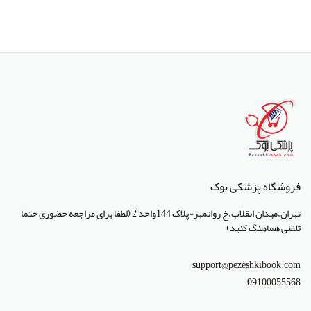
انتشارات بشری
انتشارات پژوهشگاه ملی مهندسی ژنتیک و زیست فناوری
انتشارات جعفری
انتشارات صبورا
انتشارات کتاب میر
انتشارات آبژ
انتشارات آنا طب
فروشگاه پزشکی بوک
انتشارات جهاد دانشگاهی تهران
تهران،میدان انقلاب،خ روانمهر-پلاک 144واحد 2 (لطفا برای مراجعه حضوری حتما
انتشارات دانشگاه تهران
تلفنی هماهنگ کنید)
انتشارات دانشگاه شهید باهنر کرمان
support@pezeshkibook.com
انتشارات طرلان
09100055568
انتشارات علمیران