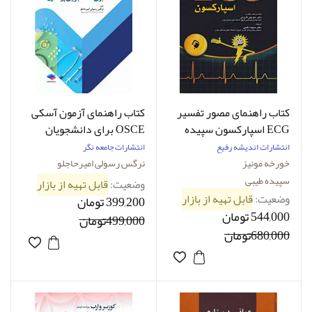
کتاب راهنمای مصور تفسیر
کتاب راهنمای آزمون آسکی
ECG اسپارکسون سپیده
OSCE برای دانشجویان
طیبی
پرستاری-نویسنده نرگس
انتشارات اندیشه رفیع
انتشارات جامعه نگر
رسولی امیرحاجلو
خورخه مونیز
نرگس رسولی امیرحاجلو
سپیده طیبی
وضعیت:
قابل تهیه از بازار
وضعیت:
قابل تهیه از بازار
399,200 تومان
544,000 تومان
499,000تومان
680,000تومان