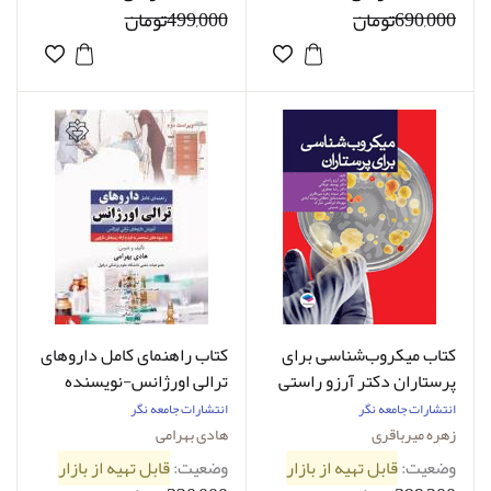
690,000تومان
499,000تومان
کتاب میکروب‌شناسی برای
کتاب راهنمای کامل داروهای
پرستاران دکتر آرزو راستی
ترالی اورژانس-نویسنده
-نویسنده زهره میرباقری
هادی بهرامی
انتشارات جامعه نگر
انتشارات جامعه نگر
زهره میرباقری
هادی بهرامی
وضعیت:
قابل تهیه از بازار
وضعیت:
قابل تهیه از بازار