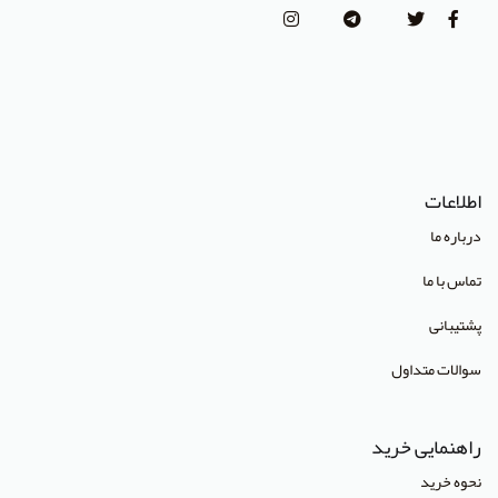
انتشارات پژوهشگاه علوم و فنون هسته ای
(Lippincott Williams & Wilkins (LWW
استدلر
انتشارات Pharmaceutical Press
اطلاعات
انتشارات Cambridge University Press
درباره ما
انتشارات CRC Press
تماس با ما
انتشارات Mcgraw Hill
پشتیبانی
انتشارات Oneworld
سوالات متداول
انتشارات Routledge
انتشارات World Scientific
راهنمایی خرید
انتشارات آبادیس طب
نحوه خرید