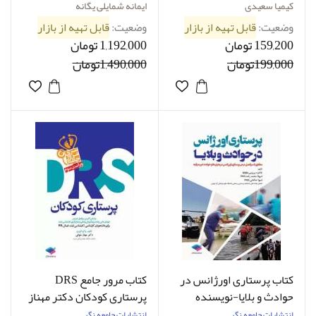
پرستاری-نویسنده کیمیا
کیمیا سعیدی
ایمانه شمایلی یگانه
سعیدی
وضعیت:
قابل تهیه از بازار
وضعیت:
قابل تهیه از بازار
159,200 تومان
1,192,000 تومان
199,000تومان
1,490,000تومان
کتاب پرستاری اورژانس در
کتاب مرور جامع DRS
حوادث و بلایا-نویسنده
پرستاری کودکان دکتر مهناز
طاهره برزویی
شوقی
انتشارات جامعه نگر
انتشارات جامعه نگر