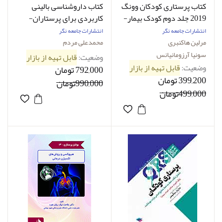
کتاب پرستاری کودکان وونگ
کتاب داروشناسی بالینی
2019 جلد دوم کودک بیمار-
کاربردی برای پرستاران-
نویسنده مریلین جِی
نویسنده محمدعلی مردم
انتشارات جامعه نگر
انتشارات جامعه نگر
هاکنبری-مترجم سونیا
مرلین هاکنبری
محمدعلی مردم
آرزومانیانس
سونیا آرزومانیانس
وضعیت:
قابل تهیه از بازار
وضعیت:
قابل تهیه از بازار
792,000 تومان
399,200 تومان
990,000تومان
499,000تومان