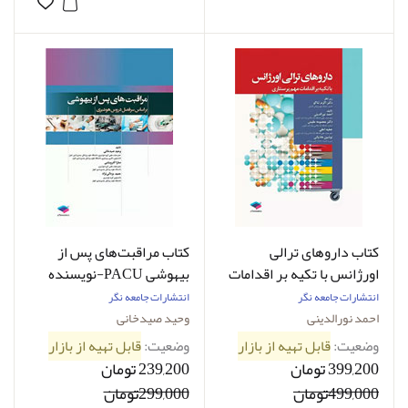
کتاب داروهای ترالی
کتاب مراقبت‌های پس از
اورژانس با تکیه بر اقدامات
بیهوشی PACU-نویسنده
پرستاری-نویسنده احمد
وحید صیدخانی
انتشارات جامعه نگر
انتشارات جامعه نگر
نورالدینی
احمد نورالدینی
وحید صیدخانی
وضعیت:
قابل تهیه از بازار
وضعیت:
قابل تهیه از بازار
399,200 تومان
239,200 تومان
499,000تومان
299,000تومان