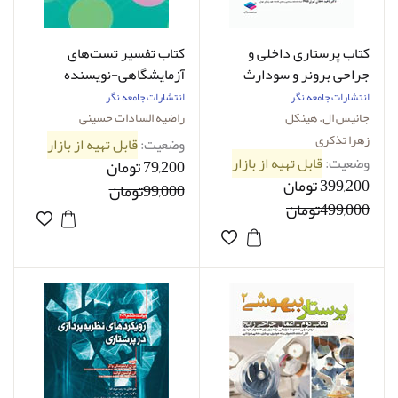
کتاب پرستاری داخلی و
کتاب تفسیر تست‌های
جراحی برونر و سودارث
آزمایشگاهی-نویسنده
2022 جلد 2 مفاهیم و اصول
راضیه السادات حسینی
انتشارات جامعه نگر
انتشارات جامعه نگر
مدیریت بیمار نویسنده
جانیس ال. هینکل
راضیه السادات حسینی
جانيس ال.هينکل مترجم
زهرا تذکری
وضعیت:
قابل تهیه از بازار
زهرا تذکری
وضعیت:
قابل تهیه از بازار
79,200 تومان
399,200 تومان
99,000تومان
499,000تومان