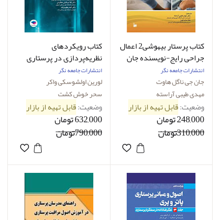
کتاب پرستار بیهوشی2 اعمال
کتاب رویکردهای
جراحی رایج-نویسنده جان
نظریه‌پردازی در پرستاری
جی ناگل هاوت-مترجم دکتر
ویراست ششم 2019-
انتشارات جامعه نگر
انتشارات جامعه نگر
مهدی طیبی آراسته
نویسنده لورین اوﻟﺸﻮﺳﮑﯽ
جان جی ناگل هاوت
لورین اوﻟﺸﻮﺳﮑﯽ واﮐﺮ
واﮐﺮ -مترجم دکتر سحر
مهدی طیبی آراسته
سحر خوش کشت
خوش‌کشت
وضعیت:
قابل تهیه از بازار
وضعیت:
قابل تهیه از بازار
248,000 تومان
632,000 تومان
310,000تومان
790,000تومان