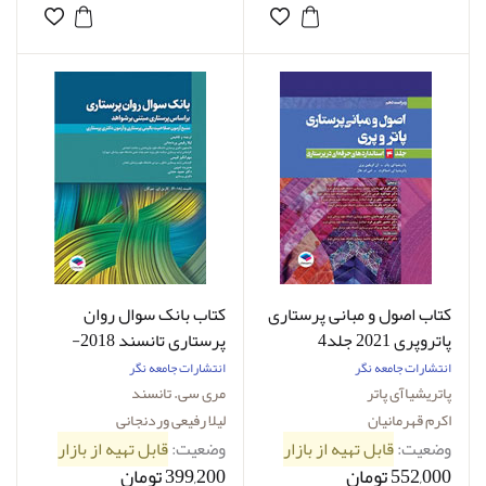
کتاب اصول و مبانی پرستاری
کتاب بانک سوال روان
پاتروپری 2021 جلد4
پرستاری تانسند 2018-
استانداردهای حرفه‌ای در
نویسنده مری سی. تانسند-
انتشارات جامعه نگر
انتشارات جامعه نگر
پرستاری-نویسنده
مترجم لیلا رفیعی وردنجانی
پاتریشیاآی پاتر
مری سی. تانسند
پاتریشیاآی پاتر -مترجم
اکرم قهرمانیان
لیلا رفیعی وردنجانی
دکتر اکرم قهرمانیان
وضعیت:
قابل تهیه از بازار
وضعیت:
قابل تهیه از بازار
552,000 تومان
399,200 تومان